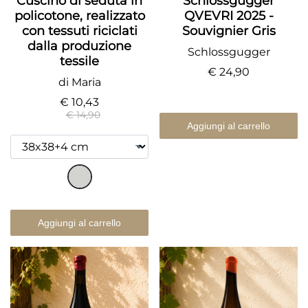
Cuscino di seduta in
Schlossgugger
policotone, realizzato
QVEVRI 2025 -
con tessuti riciclati
Souvignier Gris
dalla produzione
Schlossgugger
tessile
€ 24,90
di Maria
€ 10,43
€ 14,90
Aggiungi al carrello
Aggiungi al carrello