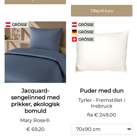
Tilføj til kurv
GRÖSSE
GRÖSSE
GRÖSSE
GRÖSSE
Jacquard-
Puder med dun
sengelinned med
Tyrler - Fremstillet i
prikker, økologisk
Insbruck
bomuld
fra
€ 249,00
Mary Rose®.
€ 69,20