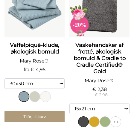
Vaffelpiqué-klude,
Vaskehandsker af
økologisk bomuld
frotté, økologisk
bomuld & Cradle to
Mary Rose®.
Cradle Certified®
fra
€ 4,95
Gold
Mary Rose®.
€ 2,38
€ 2,98
Tilføj til kurv
+11