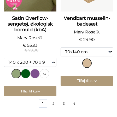
Satin Overflow-
Vendbart musselin-
sengetøj, økologisk
badesæt
bomuld (kbA)
Mary Rose®.
Mary Rose®.
€ 24,90
€ 55,93
€ 79,90
+3
Tilføj til kurv
Tilføj til kurv
1
2
3
4