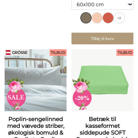
+2
Tilføj til kurv
GRÖSSE
TILBUD
TILBUD
Poplin-sengelinned
Betræk til
med vævede striber,
kasseformet
økologisk bomuld &
siddepude SOFT