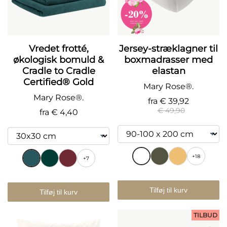
Vredet frotté,
Jersey-stræklagner til
økologisk bomuld &
boxmadrasser med
Cradle to Cradle
elastan
Certified® Gold
Mary Rose®.
Mary Rose®.
fra
€ 39,92
€ 49,90
fra
€ 4,40
+18
+7
Tilføj til kurv
Tilføj til kurv
TILBUD