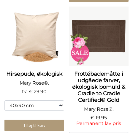
Hirsepude, økologisk
Frottébademåtte i
udgåede farver,
Mary Rose®.
økologisk bomuld &
fra
€ 29,90
Cradle to Cradle
Certified® Gold
Mary Rose®.
€ 19,95
Permanent lav pris
Tilføj til kurv