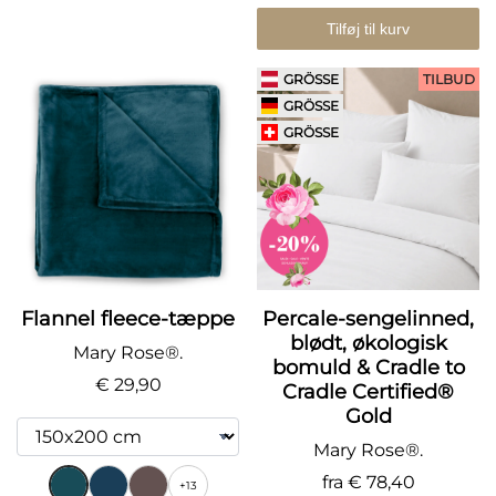
Tilføj til kurv
GRÖSSE
TILBUD
GRÖSSE
GRÖSSE
Flannel fleece-tæppe
Percale-sengelinned,
blødt, økologisk
Mary Rose®.
bomuld & Cradle to
€ 29,90
Cradle Certified®
Gold
Mary Rose®.
fra
€ 78,40
+13