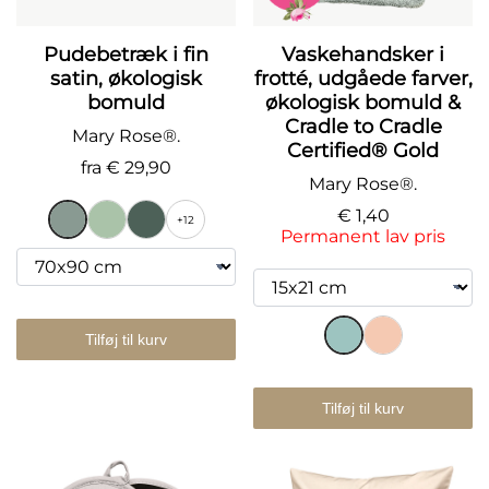
Pudebetræk i fin
Vaskehandsker i
satin, økologisk
frotté, udgåede farver,
bomuld
økologisk bomuld &
Cradle to Cradle
Mary Rose®.
Certified® Gold
fra
€ 29,90
Mary Rose®.
€ 1,40
+12
Permanent lav pris
Tilføj til kurv
Tilføj til kurv