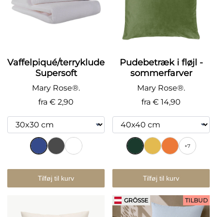
Vaffelpiqué/terryklude
Pudebetræk i fløjl -
Supersoft
sommerfarver
Mary Rose®.
Mary Rose®.
fra
€ 2,90
fra
€ 14,90
+7
Tilføj til kurv
Tilføj til kurv
GRÖSSE
TILBUD