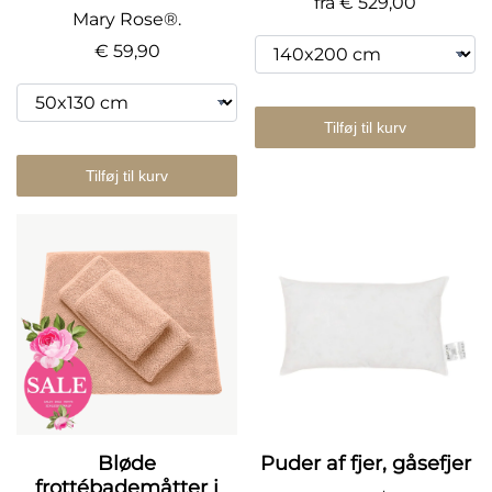
fra
€ 529,00
Mary Rose®.
€ 59,90
Tilføj til kurv
Tilføj til kurv
Bløde
Puder af fjer, gåsefjer
frottébademåtter i