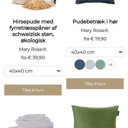
Hirsepude med
Pudebetræk i hør
fyrretræsspåner af
Mary Rose®.
schweizisk sten,
fra
€ 19,90
økologisk
Mary Rose®.
fra
€ 39,90
+3
Tilføj til kurv
Tilføj til kurv