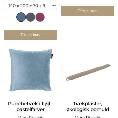
Tilføj til kurv
Tilføj til kurv
Pudebetræk i fløjl -
Trækplaster,
pastelfarver
økologisk bomuld
Mary Rose®.
Mary Rose®.