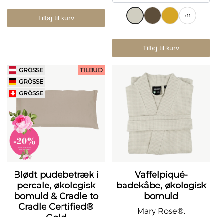
+11
Tilføj til kurv
Tilføj til kurv
GRÖSSE
TILBUD
GRÖSSE
GRÖSSE
Blødt pudebetræk i
Vaffelpiqué-
percale, økologisk
badekåbe, økologisk
bomuld & Cradle to
bomuld
Cradle Certified®
Mary Rose®.