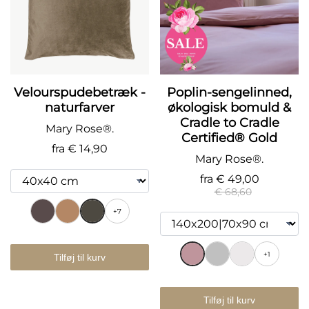
Velourspudebetræk -
Poplin-sengelinned,
naturfarver
økologisk bomuld &
Cradle to Cradle
Mary Rose®.
Certified® Gold
fra
€ 14,90
Mary Rose®.
fra
€ 49,00
€ 68,60
+7
+1
Tilføj til kurv
Tilføj til kurv