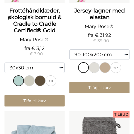
Frottéhåndklæder,
Jersey-lagner med
økologisk bomuld &
elastan
Cradle to Cradle
Mary Rose®.
Certified® Gold
fra
€ 31,92
Mary Rose®.
€ 39,90
fra
€ 3,12
€ 3,90
+17
+11
Tilføj til kurv
Tilføj til kurv
TILBUD