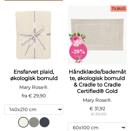
TILBUD
Ensfarvet plaid,
Håndklæde/bademåt
økologisk bomuld
te, økologisk bomuld
& Cradle to Cradle
Mary Rose®.
Certified® Gold
fra
€ 29,90
Mary Rose®.
€ 31,92
€ 39,90