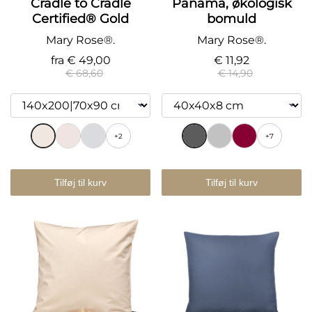
Cradle to Cradle
Panama, økologisk
Certified® Gold
bomuld
Mary Rose®.
Mary Rose®.
fra
€ 49,00
€ 11,92
€ 68,60
€ 14,90
+2
+7
Tilføj til kurv
Tilføj til kurv