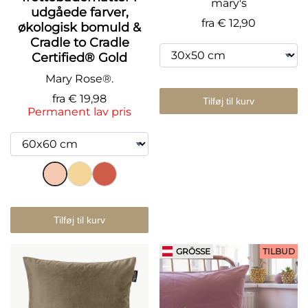
mary's
udgåede farver,
fra
€ 12,90
økologisk bomuld &
Cradle to Cradle
Certified® Gold
Mary Rose®.
fra
€ 19,98
Tilføj til kurv
Permanent lav pris
Tilføj til kurv
GRÖSSE
TILBUD