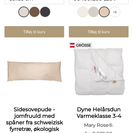
+6
Tilføj til kurv
Tilføj til kurv
GRÖSSE
Sidesovepude -
Dyne Helårsdun
jomfruuld med
Varmeklasse 3-4
spåner fra schweizisk
Mary Rose®.
fyrretræ, økologisk