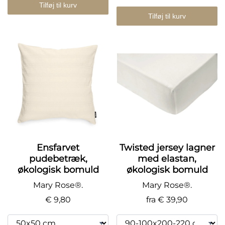
Tilføj til kurv
Tilføj til kurv
Ensfarvet
Twisted jersey lagner
pudebetræk,
med elastan,
økologisk bomuld
økologisk bomuld
Mary Rose®.
Mary Rose®.
€ 9,80
fra
€ 39,90