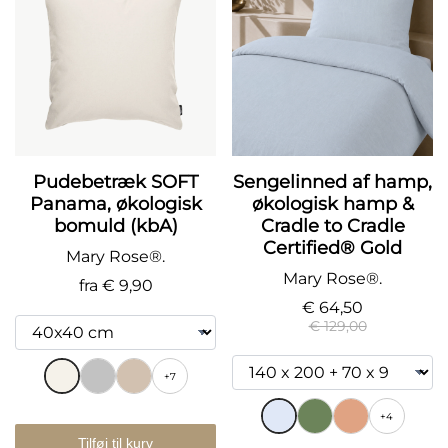
Pudebetræk SOFT
Sengelinned af hamp,
Panama, økologisk
økologisk hamp &
bomuld (kbA)
Cradle to Cradle
Certified® Gold
Mary Rose®.
Mary Rose®.
fra
€ 9,90
€ 64,50
€ 129,00
+7
+4
Tilføj til kurv