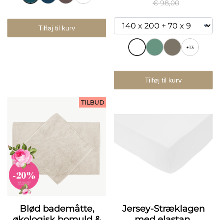
€ 98,00
Tilføj til kurv
+13
Tilføj til kurv
TILBUD
Blød bademåtte,
Jersey-Stræklagen
økologisk bomuld &
med elastan,