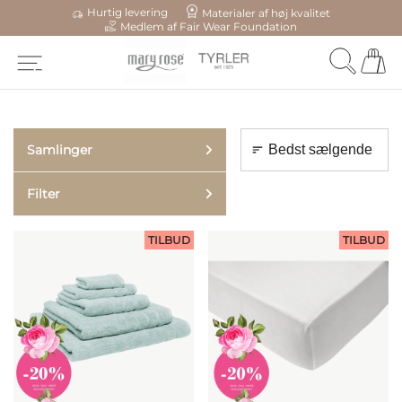
Hurtig levering
Materialer af høj kvalitet
Medlem af Fair Wear Foundation
Samlinger
Filter
TILBUD
TILBUD