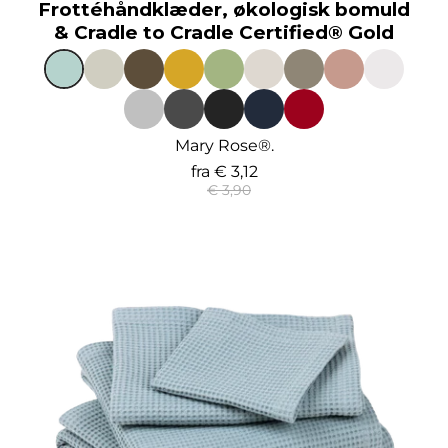
Frottéhåndklæder, økologisk bomuld
& Cradle to Cradle Certified® Gold
Mary Rose®.
fra
€ 3,12
€ 3,90