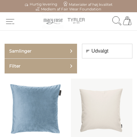
Hurtig levering
Materialer af høj kvalitet
Medlem af Fair Wear Foundation
Samlinger
Filter