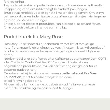
forarbejdning.
Tag pudebetrækket af puden inden vask. Luk eventuelle lynlåse eller
knapper, og vend om nødvendigt betrækket på vrangen.
Brug et vaskemiddel, der er egnet til materialet og farven. Om et nyt
betræk skal vaskes inden første brug, afhænger af plejeanvisningerne
og producentens anvisninger.
En pleje, der er tilpasset produktet, kan bidrage til at bevare farver,
form og stofstruktur så længe som muligt.
Pudebetræk fra Mary Rose
Hos Mary Rose finder du pudebetræk fremstillet af forskellige
naturfibre, materialeblandinger og vævningsteknikker. Afhængigt af
produktet anvendes der for eksempel økologisk bomuld, hør eller
hamp.
Nogle modeller er certificeret efter uafhængige standarder som GOTS
eller Cradle to Cradle Certified®. Vi angiver direkte på den
pågældende produktside, hvilken certificering der gælder for et
bestemt pudebetræk.
Derudover arbejder vi, som led i vores
medlemskab af Fair Wear
Foundation
, for at forbedre arbejdsforholdene i
tekstilforsyningskæderne.
På den måde kan du vælge pudebetræk ud fra farve, størrelse,
materiale, struktur og eventuelle certificeringer.