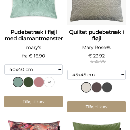
Pudebetræk i fløjl
Quiltet pudebetræk i
med diamantmønster
fløjl
mary's
Mary Rose®.
fra
€ 16,90
€ 23,92
€ 29,90
+6
Tilføj til kurv
Tilføj til kurv