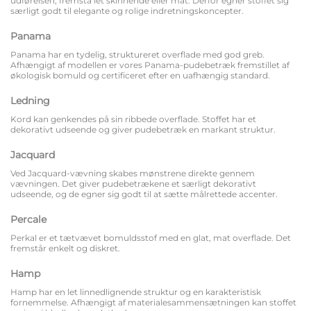
udførelsen, fremstå let skinnende eller mat. Derfor egner stoffet sig
særligt godt til elegante og rolige indretningskoncepter.
Panama
Panama har en tydelig, struktureret overflade med god greb.
Afhængigt af modellen er vores Panama-pudebetræk fremstillet af
økologisk bomuld og certificeret efter en uafhængig standard.
Ledning
Kord kan genkendes på sin ribbede overflade. Stoffet har et
dekorativt udseende og giver pudebetræk en markant struktur.
Jacquard
Ved Jacquard-vævning skabes mønstrene direkte gennem
vævningen. Det giver pudebetrækene et særligt dekorativt
udseende, og de egner sig godt til at sætte målrettede accenter.
Percale
Perkal er et tætvævet bomuldsstof med en glat, mat overflade. Det
fremstår enkelt og diskret.
Hamp
Hamp har en let linnedlignende struktur og en karakteristisk
fornemmelse. Afhængigt af materialesammensætningen kan stoffet