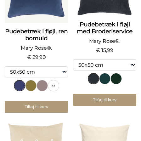
Pudebetræk i fløjl
Pudebetræk i fløjl, ren
med Broderiservice
bomuld
Mary Rose®.
Mary Rose®.
€ 15,99
€ 29,90
+3
Tilføj til kurv
Tilføj til kurv