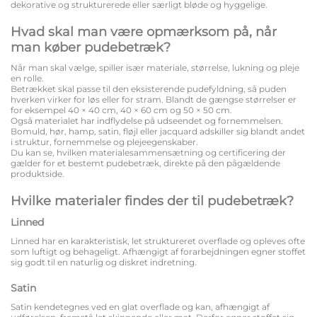
dekorative og strukturerede eller særligt bløde og hyggelige.
Hvad skal man være opmærksom på, når
man køber pudebetræk?
Når man skal vælge, spiller især materiale, størrelse, lukning og pleje
en rolle.
Betrækket skal passe til den eksisterende pudefyldning, så puden
hverken virker for løs eller for stram. Blandt de gængse størrelser er
for eksempel 40 × 40 cm, 40 × 60 cm og 50 × 50 cm.
Også materialet har indflydelse på udseendet og fornemmelsen.
Bomuld, hør, hamp, satin, fløjl eller jacquard adskiller sig blandt andet
i struktur, fornemmelse og plejeegenskaber.
Du kan se, hvilken materialesammensætning og certificering der
gælder for et bestemt pudebetræk, direkte på den pågældende
produktside.
Hvilke materialer findes der til pudebetræk?
Linned
Linned har en karakteristisk, let struktureret overflade og opleves ofte
som luftigt og behageligt. Afhængigt af forarbejdningen egner stoffet
sig godt til en naturlig og diskret indretning.
Satin
Satin kendetegnes ved en glat overflade og kan, afhængigt af