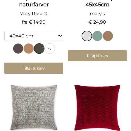
naturfarver
45x45cm
Mary Rose®.
mary's
fra
€ 14,90
€ 24,90
+7
Tilføj til kurv
Tilføj til kurv