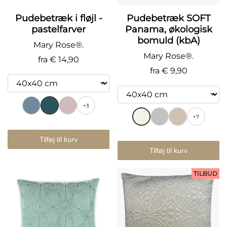
Pudebetræk i fløjl -
Pudebetræk SOFT
pastelfarver
Panama, økologisk
bomuld (kbA)
Mary Rose®.
Mary Rose®.
fra
€ 14,90
fra
€ 9,90
+3
+7
Tilføj til kurv
Tilføj til kurv
TILBUD