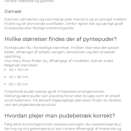
variere i blødhed og glathed.
Damask
Damast udmærker sig ved indvævede mønstre og et samspil mellem
matte og let skinnende overflader. Derfor egner det sig særligt godt
til klassiske eller festlige indretningsstile.
Hvilke størrelser findes der af pyntepuder?
Pyntepuder fås i forskellige størrelser. Hvilken størrelse der passer
bedst, afhænger af sofaen, sengen, lænestolen og den ønskede
opstilling.
Hos Mary Rose finder du, afhængigt af modellen, blandt andet
følgende størrelser:
40 × 40 cm
40 × 60 cm
50 × 50 cm
Firkantede puder passer godt til klassiske arrangementer.
Rektangulære puder kan placeres foran eller bruges som et enkelt
accentelement. De aktuelt tilgængelige størrelser finder du direkte
ved det pågældende produkt.
Hvordan plejer man pudebetræk korrekt?
Følg altid anvisningerne på vaskeanvisningen, da vasketemperatur,
tørring og strygetemperatur kan variere afhængigt af materiale og