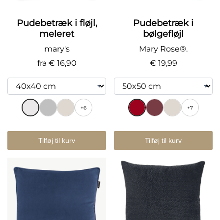
Pudebetræk i fløjl,
Pudebetræk i
meleret
bølgefløjl
mary's
Mary Rose®.
fra
€ 16,90
€ 19,99
+6
+7
Tilføj til kurv
Tilføj til kurv