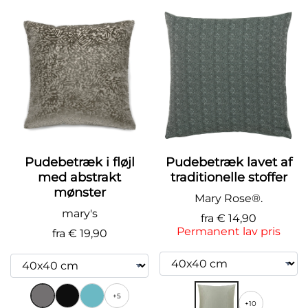
Pudebetræk i fløjl
Pudebetræk lavet af
med abstrakt
traditionelle stoffer
mønster
Mary Rose®.
mary's
fra
€ 14,90
Permanent lav pris
fra
€ 19,90
+5
+10