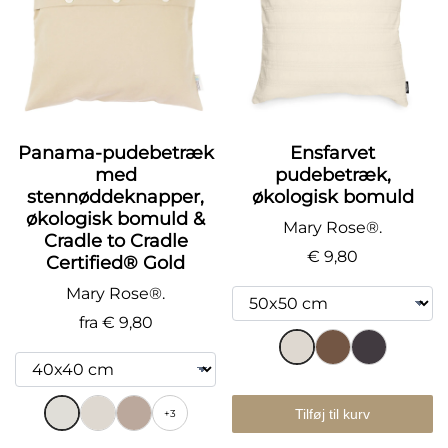
Panama-pudebetræk
Ensfarvet
med
pudebetræk,
stennøddeknapper,
økologisk bomuld
økologisk bomuld &
Mary Rose®.
Cradle to Cradle
€ 9,80
Certified® Gold
Mary Rose®.
fra
€ 9,80
Tilføj til kurv
+3