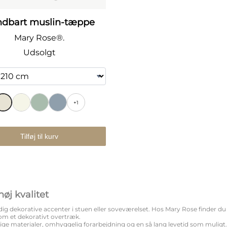
dbart muslin-tæppe
Mary Rose®.
Udsolgt
+1
Tilføj til kurv
øj kvalitet
dekorative accenter i stuen eller soveværelset. Hos Mary Rose finder du tæpp
som et dekorativt overtræk.
ige materialer, omhyggelig forarbejdning og en så lang levetid som muli