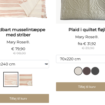
dbart musselintæppe
Plaid i quiltet fløj
med striber
Mary Rose®.
Mary Rose®.
fra
€ 31,92
€ 39,90
€ 79,90
€ 98,00
Tilføj til kurv
Tilføj til kurv