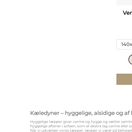
Ven
Kæledyner – hyggelige, alsidige og af h
Hyggelige tæpper giver varme og hygge og sætter samtidig 
hyggelige aftener i sofaen, som et ekstra lag varme eller 
Når vi udvælger vores tæpper, lægger vi vægt på behagel