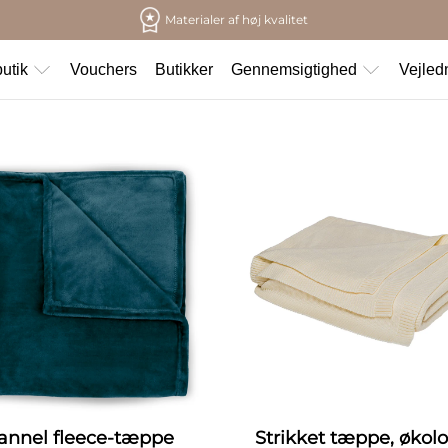
Materialer af høj kvalitet
utik
Vouchers
Butikker
Gennemsigtighed
Vejled
lannel fleece-tæppe
Strikket tæppe, økol