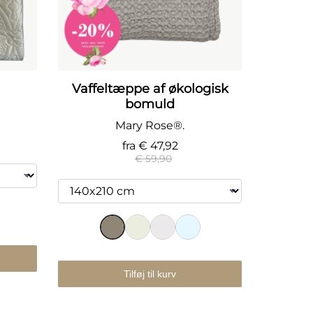
l
Vaffeltæppe af økologisk
bomuld
Mary Rose®.
fra
€ 47,92
€ 59,90
Tilføj til kurv