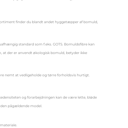
 sortiment finder du blandt andet hyggetæpper af bomuld,
 uafhængig standard som f.eks. GOTS. Bomuldsfibre kan
, at der er anvendt økologisk bomuld, betyder ikke
e nemt at vedligeholde og tørre forholdsvis hurtigt.
ensiteten og forarbejdningen kan de være lette, bløde
or den pågældende model.
materiale.