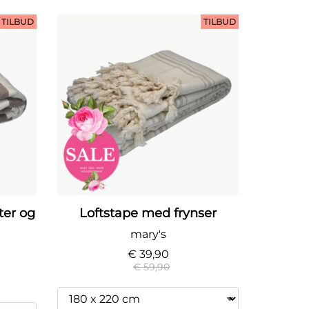
TILBUD
TILBUD
er og
Loftstape med frynser
mary's
€ 39,90
€ 59,90