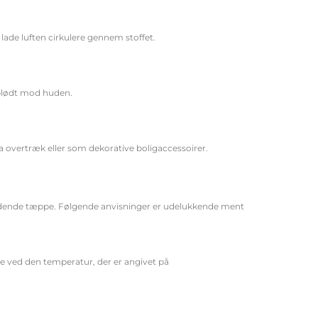
lade luften cirkulere gennem stoffet.
s blødt mod huden.
a overtræk eller som dekorative boligaccessoirer.
gældende tæppe. Følgende anvisninger er udelukkende ment
 ved den temperatur, der er angivet på