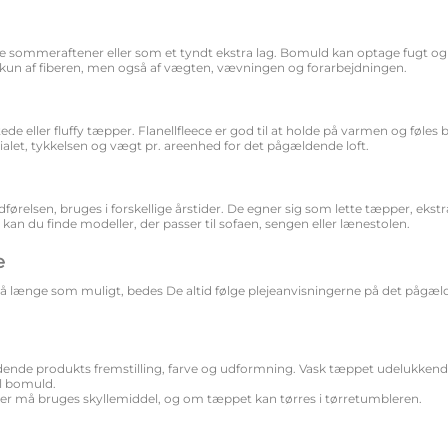
de sommeraftener eller som et tyndt ekstra lag. Bomuld kan optage fugt og 
ke kun af fiberen, men også af vægten, vævningen og forarbejdningen.
ede eller fluffy tæpper. Flanellfleece er god til at holde på varmen og føle
alet, tykkelsen og vægt pr. areenhed for det pågældende loft.
elsen, bruges i forskellige årstider. De egner sig som lette tæpper, ekstr
å kan du finde modeller, der passer til sofaen, sengen eller lænestolen.
e
es så længe som muligt, bedes De altid følge plejeanvisningerne på det på
nde produkts fremstilling, farve og udformning. Vask tæppet udelukkende
il bomuld.
der må bruges skyllemiddel, og om tæppet kan tørres i tørretumbleren.