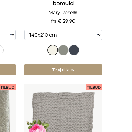
bomuld
Mary Rose®.
fra
€ 29,90
3
Tilføj til kurv
TILBUD
TILBUD