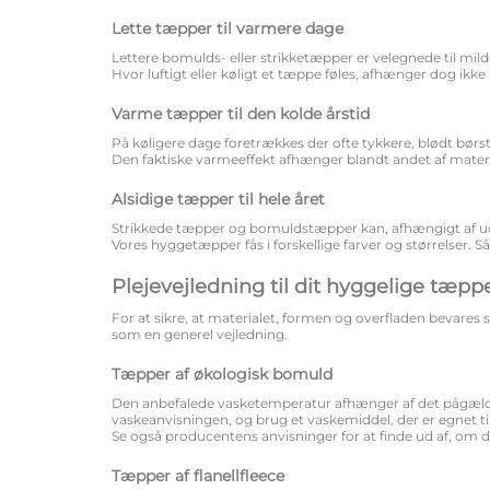
Lette tæpper til varmere dage
Lettere bomulds- eller strikketæpper er velegnede til mil
Hvor luftigt eller køligt et tæppe føles, afhænger dog ik
Varme tæpper til den kolde årstid
På køligere dage foretrækkes der ofte tykkere, blødt børst
Den faktiske varmeeffekt afhænger blandt andet af materi
Alsidige tæpper til hele året
Strikkede tæpper og bomuldstæpper kan, afhængigt af udfør
Vores hyggetæpper fås i forskellige farver og størrelser. S
Plejevejledning til dit hyggelige tæpp
For at sikre, at materialet, formen og overfladen bevar
som en generel vejledning.
Tæpper af økologisk bomuld
Den anbefalede vasketemperatur afhænger af det pågælde
vaskeanvisningen, og brug et vaskemiddel, der er egnet t
Se også producentens anvisninger for at finde ud af, om 
Tæpper af flanellfleece