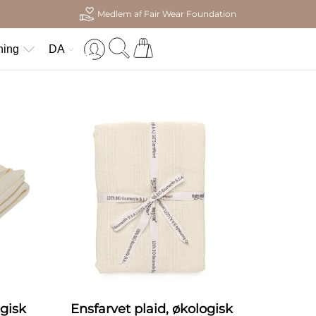
Medlem af Fair Wear Foundation
ning
DA
ogisk
Ensfarvet plaid, økologisk