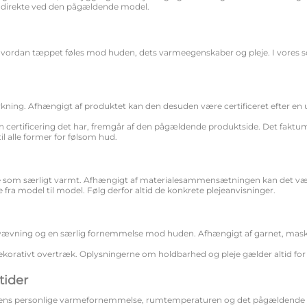
du direkte ved den pågældende model.
, hvordan tæppet føles mod huden, dets varmeegenskaber og pleje. I vores
kning. Afhængigt af produktet kan den desuden være certificeret efter en
 certificering det har, fremgår af den pågældende produktside. Det faktum
til alle former for følsom hud.
fte som særligt varmt. Afhængigt af materialesammensætningen kan det vær
 fra model til model. Følg derfor altid de konkrete plejeanvisninger.
ævning og en særlig fornemmelse mod huden. Afhængigt af garnet, masked
korativt overtræk. Oplysningerne om holdbarhed og pleje gælder altid f
tider
 ens personlige varmefornemmelse, rumtemperaturen og det pågældende 