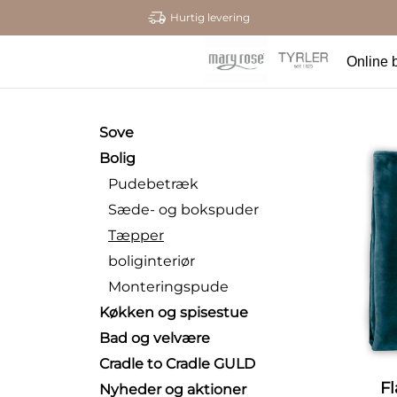
Hurtig levering
Online b
Sove
Bolig
Pudebetræk
Sæde- og bokspuder
Tæpper
boliginteriør
Monteringspude
Køkken og spisestue
Bad og velvære
Cradle to Cradle GULD
F
Nyheder og aktioner