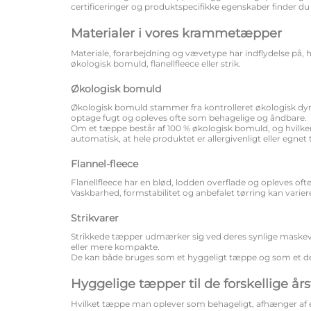
certificeringer og produktspecifikke egenskaber finder 
Materialer i vores krammetæpper
Materiale, forarbejdning og vævetype har indflydelse på
økologisk bomuld, flanellfleece eller strik.
Økologisk bomuld
Økologisk bomuld stammer fra kontrolleret økologisk dyr
optage fugt og opleves ofte som behagelige og åndbare.
Om et tæppe består af 100 % økologisk bomuld, og hvilken
automatisk, at hele produktet er allergivenligt eller egnet 
Flannel-fleece
Flanellfleece har en blød, lodden overflade og opleves o
Vaskbarhed, formstabilitet og anbefalet tørring kan variere
Strikvarer
Strikkede tæpper udmærker sig ved deres synlige maskev
eller mere kompakte.
De kan både bruges som et hyggeligt tæppe og som et de
Hyggelige tæpper til de forskellige års
Hvilket tæppe man oplever som behageligt, afhænger af