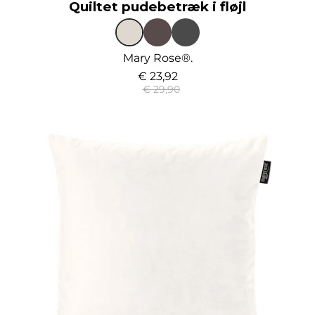
Quiltet pudebetræk i fløjl
Mary Rose®.
€ 23,92
€ 29,90