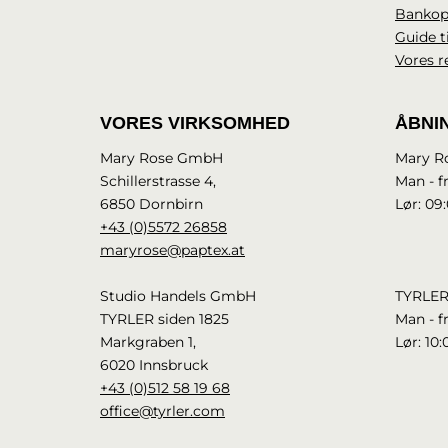
Bankop
Guide t
Vores r
VORES VIRKSOMHED
ÅBNI
Mary Rose GmbH
Mary R
Schillerstrasse 4,
Man - fr
6850 Dornbirn
Lør: 09:
+43 (0)5572 26858
maryrose@paptex.at
Studio Handels GmbH
TYRLER
TYRLER siden 1825
Man - fr
Markgraben 1,
Lør: 10:
6020 Innsbruck
+43 (0)512 58 19 68
office@tyrler.com