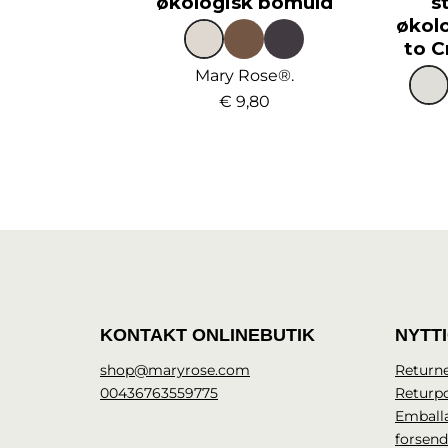
økologisk bomuld
s
økol
to C
Mary Rose®.
€ 9,80
KONTAKT ONLINEBUTIK
NYTT
shop@maryrose.com
Returne
00436763559775
Returpo
Emball
forsen