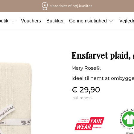
Materialer af høj kvalitet
utik
Vouchers
Butikker
Gennemsigtighed
Vejled
Ensfarvet plaid,
Mary Rose®.
Ideel til nemt at ombygge
€ 29,90
inkl. moms.