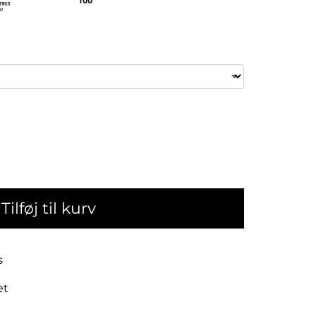
Tilføj til kurv
s
et