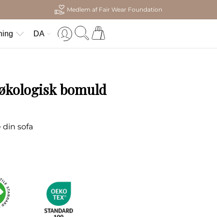
Medlem af Fair Wear Foundation
ning
DA
 økologisk bomuld
 din sofa