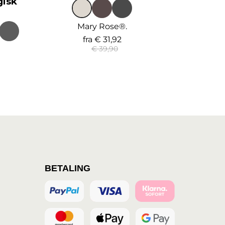
gisk
Mary Rose®.
fra
€ 31,92
€ 39,90
BETALING