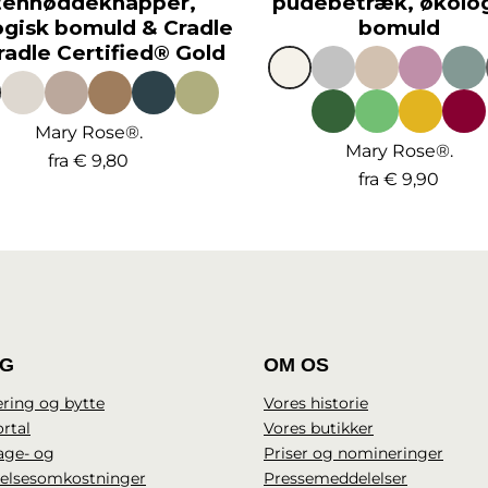
tennøddeknapper,
pudebetræk, økolo
ogisk bomuld & Cradle
bomuld
radle Certified® Gold
Mary Rose®.
Mary Rose®.
fra
€ 9,80
fra
€ 9,90
IG
OM OS
ring og bytte
Vores historie
rtal
Vores butikker
age- og
Priser og nomineringer
delsesomkostninger
Pressemeddelelser