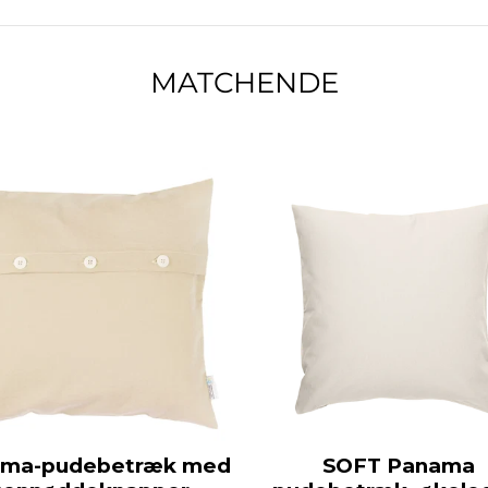
MATCHENDE
ama-pudebetræk med
SOFT Panama