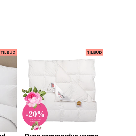
TILBUD
TILBUD
ed,
Dyne sommerdun varme