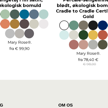
økologisk bomuld
blødt, økologisk bom
Cradle to Cradle Cert
Gold
Mary Rose®.
fra
€ 99,90
Mary Rose®.
fra
78,40 €
€ 98,00
IG
OM OS