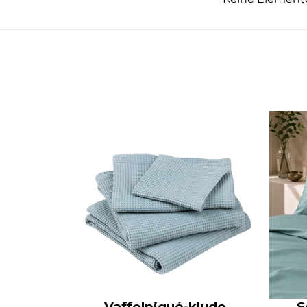
Vaffelpiqué-klude,
S