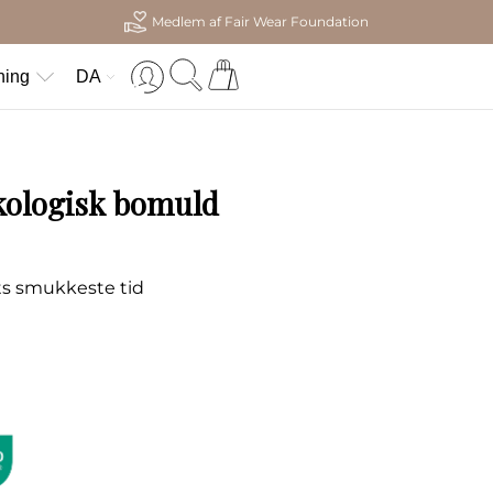
Medlem af Fair Wear Foundation
ning
DA
økologisk bomuld
rets smukkeste tid