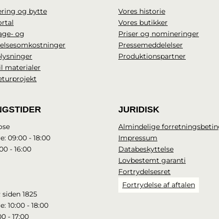
ring og bytte
Vores historie
rtal
Vores butikker
age- og
Priser og nomineringer
delsesomkostninger
Pressemeddelelser
lysninger
Produktionspartner
il materialer
eturprojekt
NGSTIDER
JURIDISK
ose
Almindelige forretningsbetin
e: 09:00 - 18:00
Impressum
00 - 16:00
Databeskyttelse
Lovbestemt garanti
Fortrydelsesret
Fortrydelse af aftalen
 siden 1825
e: 10:00 - 18:00
00 - 17:00