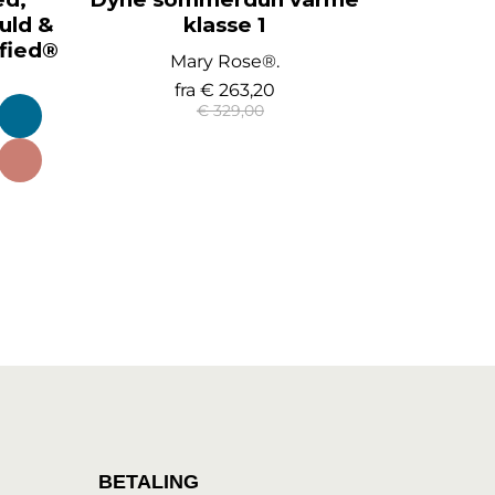
uld &
klasse 1
ified®
Mary Rose®.
fra
€ 263,20
€ 329,00
BETALING