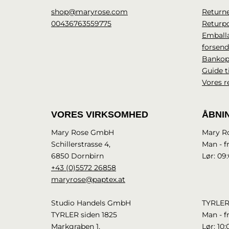
shop@maryrose.com
Returne
00436763559775
Returpo
Emball
forsen
Bankop
Guide t
Vores r
VORES VIRKSOMHED
ÅBNI
Mary Rose GmbH
Mary R
Schillerstrasse 4,
Man - fr
6850 Dornbirn
Lør: 09:
+43 (0)5572 26858
maryrose@paptex.at
Studio Handels GmbH
TYRLER
TYRLER siden 1825
Man - fr
Markgraben 1,
Lør: 10: