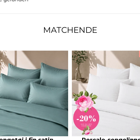
MATCHENDE
engetøj i fin satin,
Percale-sengelinn