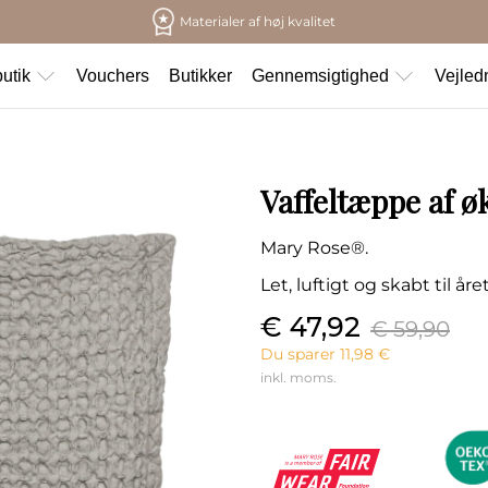
Materialer af høj kvalitet
utik
Vouchers
Butikker
Gennemsigtighed
Vejled
Vaffeltæppe af 
Mary Rose®.
Let, luftigt og skabt til å
€ 47,92
€ 59,90
Du sparer 11,98 €
inkl. moms.