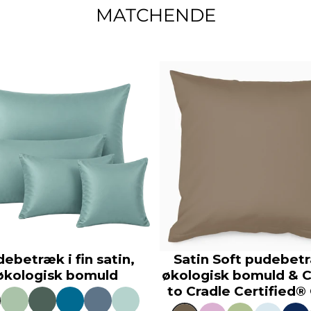
MATCHENDE
ebetræk i fin satin,
Satin Soft pudebet
økologisk bomuld
økologisk bomuld & C
to Cradle Certified®