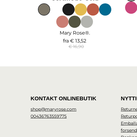
Mary Rose®.
fra
€ 13,52
€ 16,90
KONTAKT ONLINEBUTIK
NYTT
shop@maryrose.com
Returne
00436763559775
Returpo
Emball
forsen