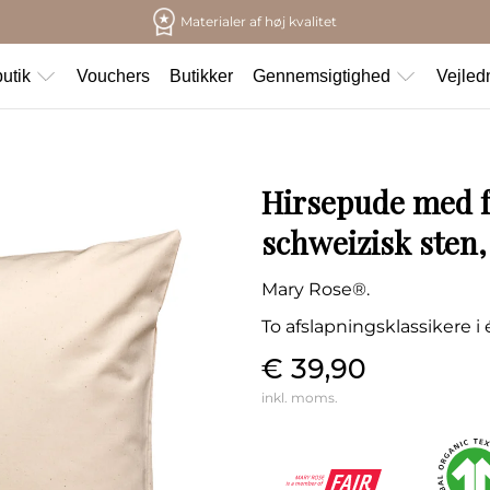
Materialer af høj kvalitet
utik
Vouchers
Butikker
Gennemsigtighed
Vejled
Hirsepude med f
schweizisk sten,
Mary Rose®.
To afslapningsklassikere i
€ 39,90
inkl. moms.