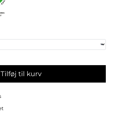
Tilføj til kurv
s
et