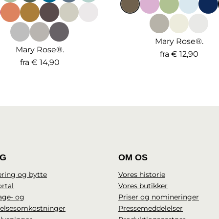
Mary Rose®.
Mary Rose®.
fra
€ 12,90
fra
€ 14,90
IG
OM OS
ring og bytte
Vores historie
rtal
Vores butikker
age- og
Priser og nomineringer
delsesomkostninger
Pressemeddelelser