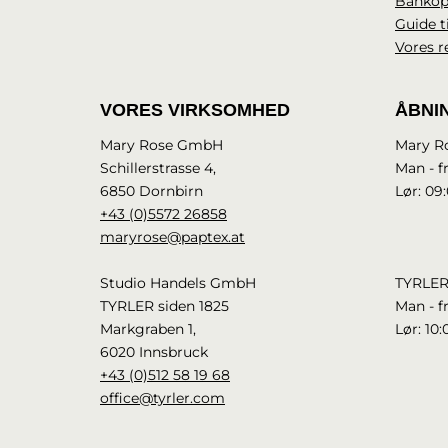
Bankop
Guide t
Vores r
VORES VIRKSOMHED
ÅBNI
Mary Rose GmbH
Mary R
Schillerstrasse 4,
Man - fr
6850 Dornbirn
Lør: 09:
+43 (0)5572 26858
maryrose@paptex.at
Studio Handels GmbH
TYRLER
TYRLER siden 1825
Man - fr
Markgraben 1,
Lør: 10:
6020 Innsbruck
+43 (0)512 58 19 68
office@tyrler.com