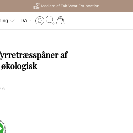
Medlem af Fair Wear Foundation
ning
DA
yrretræsspåner af
 økologisk
 én