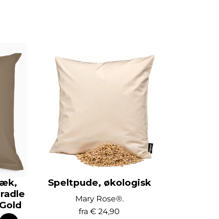
ræk,
Speltpude, økologisk
radle
Mary Rose®.
 Gold
fra
€ 24,90