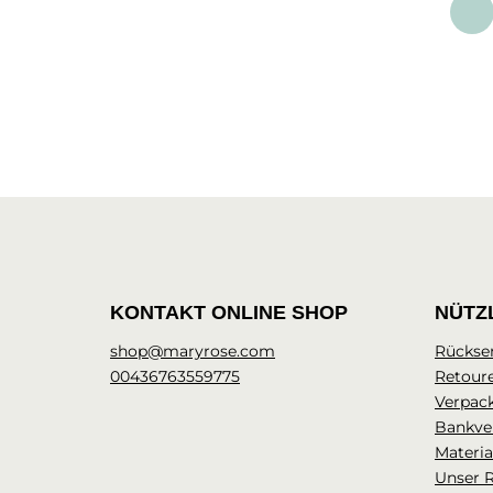
KONTAKT ONLINE SHOP
NÜTZ
shop@maryrose.com
Rückse
00436763559775
Retour
Verpac
Bankve
Materia
Unser 