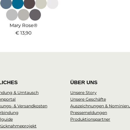
Mary Rose®
€ 13,90
LICHES
ÜBER UNS
ndung & Umtausch
Unsere Story
enportal
Unsere Geschäfte
kungs- & Versandkosten
Auszeichnungen & Nominier
rbindung
Pressemeldungen
lguide
Produktionspartner
Rücknahmeprojekt