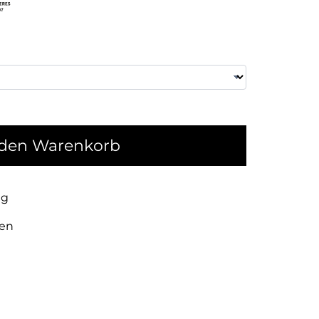
 den Warenkorb
ng
ien