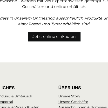
hwäsche – werden mit viel Expertenwissen gefertigt. Si
Geschäften und online erhältlich.
, dass in unserem Onlineshop ausschließlich Produkte 
Mary Rose® und Tyrler erhältlich sind.
Jetzt online einkaufen
LICHES
ÜBER UNS
ndung & Umtausch
Unsere Story
enportal
Unsere Geschäfte
kungs- & Versandkosten
Auszeichnungen & Nominier