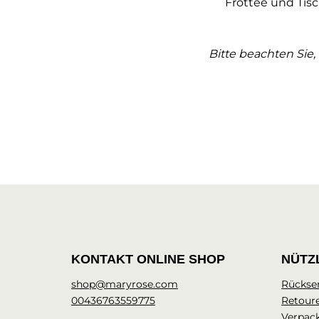
Frottee und Tisc
Bitte beachten Sie
KONTAKT ONLINE SHOP
NÜTZ
shop@maryrose.com
Rückse
00436763559775
Retour
Verpac