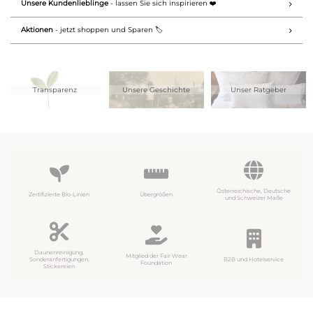
Unsere Kundenlieblinge
- lassen Sie sich inspirieren ❤️
Aktionen
- jetzt shoppen und Sparen 🏷️
Transparenz
Unsere Geschichte
Unser Ratgeber
Österreichische, Deutsche
Zertifizierte Bio-Linien
Übergrößen
und Schweizer Maße
Daunenreinigung,
Mitglied der Fair Wear
Sonderanfertigungen,
B2B und Hotelservice
Foundation
Stickereien