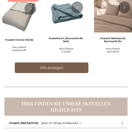
Musselintuch, Baumwolle Bio
Musselin Bettwäsche,
Musselin-Decke Wende
(kbA)
Baumwolle Bio
Mary Rose®
Mary Rose®
Mary Rose®
Ausverkauft
€ 29,90
ab
€ 89,90
Alle anzeigen
HIER FINDEN SIE UNSERE AKTUELLEN
HIGHLIGHTS
Unsere Wochenhits
- jetzt im Shop entdecken ✨