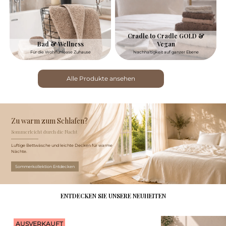
Cradle to Cradle GOLD &
Bad & Wellness
Vegan
Für die Wohlfühloase Zuhause
Nachhaltigkeit auf ganzer Ebene
Alle Produkte ansehen
Zu warm zum Schlafen?
Sommerleicht durch die Nacht
Luftige Bettwäsche und leichte Decken für warme
Nächte.
Sommerkollektion Entdecken
ENTDECKEN SIE UNSERE NEUHEITEN
AUSVERKAUFT