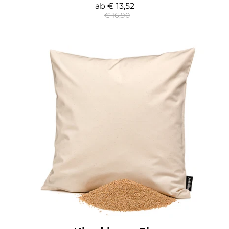
ab
€ 13,52
€ 16,90