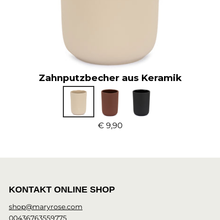
Zahnputzbecher aus Keramik
€ 9,90
KONTAKT ONLINE SHOP
shop@maryrose.com
00436763559775