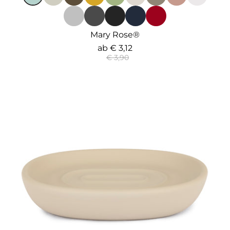
Mary Rose®
ab
€ 3,12
€ 3,90