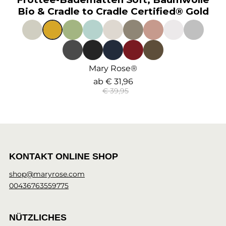
Bio & Cradle to Cradle Certified® Gold
Mary Rose®
ab
€ 31,96
€ 39,95
KONTAKT ONLINE SHOP
shop@maryrose.com
00436763559775
NÜTZLICHES