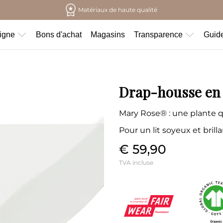
Matériaux de haute qualité
ligne
Bons d'achat
Magasins
Transparence
Guide
Drap-housse en s
Mary Rose® : une plante qu
Pour un lit soyeux et brill
€ 59,90
TVA incluse