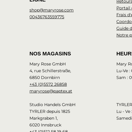
Retour
Portail
shop@maryrose.com
Frais d
00436763559775
Coordo
Guide d
Notre p
NOS MAGASINS
HEUR
Mary Rose GmbH
Mary R
4, rue Schillerstraße,
Lu-Ve :
6850 Dornbirn
Sam : 0
+43 (0)5572 26858
maryrose@paptex.at
Studio Handels GmbH
TYRLER
TYRLER depuis 1825
Lu - Ve 
Markgraben 1,
Samedi 
6020 Innsbruck
+43 (0)512 58 19 68