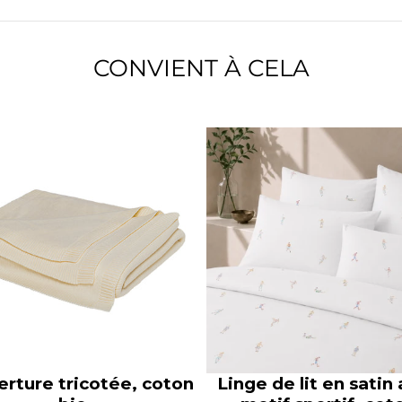
CONVIENT À CELA
rture tricotée, coton
Linge de lit en satin