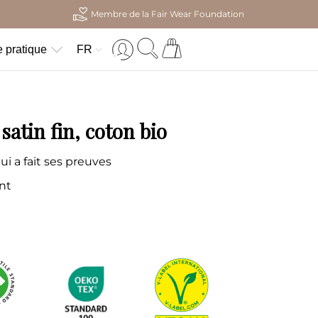
Membre de la Fair Wear Foundation
 pratique
FR
atin fin, coton bio
i a fait ses preuves
ant