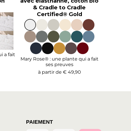
on
avec élasthanne, coton bio
& Cradle to Cradle
Certified® Gold
 a fait
Mary Rose® : une plante qui a fait
ses preuves
à partir de
€ 49,90
PAIEMENT