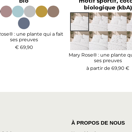
bio
motif sportif, cot
biologique (kbA)
ose® : une plante qui a fait
ses preuves
€ 69,90
Mary Rose® : une plante qui
ses preuves
à partir de
69,90 €
À PROPOS DE NOUS