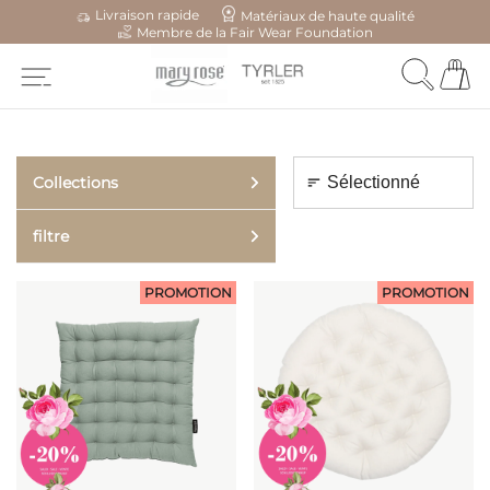
Livraison rapide
Matériaux de haute qualité
Membre de la Fair Wear Foundation
Collections
filtre
PROMOTION
PROMOTION