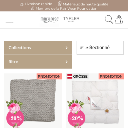
Livraison rapide
Matériaux de haute qualité
Membre de la Fair Wear Foundation
Collections
filtre
PROMOTION
GRÖSSE
PROMOTION