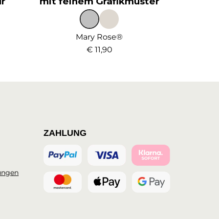
ur
mit feinem Grafikmuster
Mary Rose®
€ 11,90
ZAHLUNG
ungen