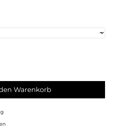
 den Warenkorb
ng
ien