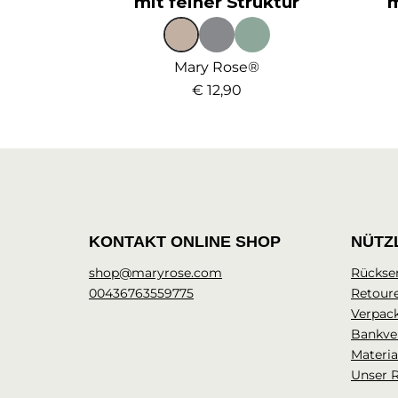
mit feiner Struktur
m
Mary Rose®
€ 12,90
KONTAKT ONLINE SHOP
NÜTZ
shop@maryrose.com
Rückse
00436763559775
Retour
Verpac
Bankve
Materia
Unser 