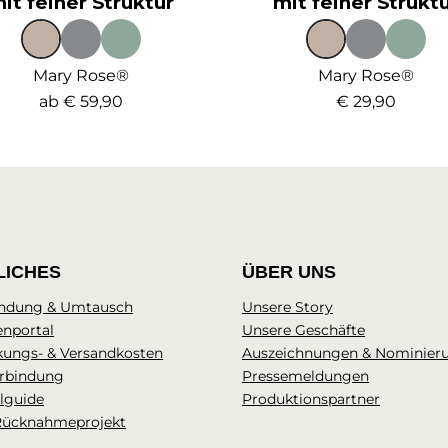
it feiner Struktur
mit feiner Strukt
Mary Rose®
Mary Rose®
ab
€ 59,90
€ 29,90
LICHES
ÜBER UNS
ndung & Umtausch
Unsere Story
enportal
Unsere Geschäfte
kungs- & Versandkosten
Auszeichnungen & Nominier
rbindung
Pressemeldungen
lguide
Produktionspartner
Rücknahmeprojekt