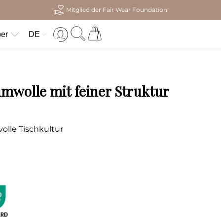
Mitglied der Fair Wear Foundation
er
DE
umwolle mit feiner Struktur
volle Tischkultur