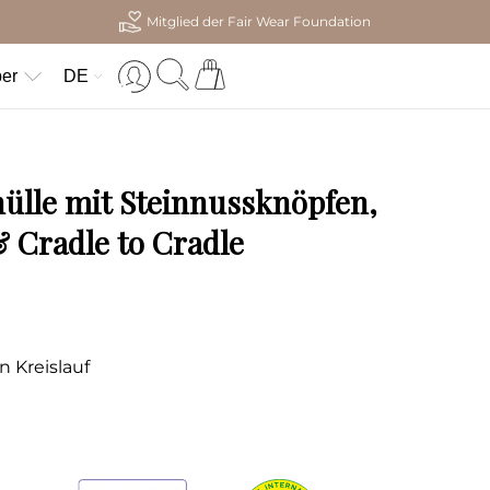
Mitglied der Fair Wear Foundation
er
DE
lle mit Steinnussknöpfen,
 Cradle to Cradle
n Kreislauf