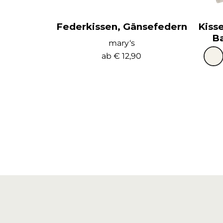
Federkissen, Gänsefedern
Kiss
Ba
mary‘s
ab
€ 12,90