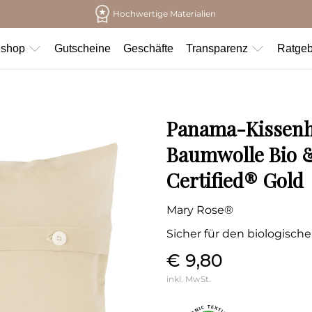
Hochwertige Materialien
eshop
Gutscheine
Geschäfte
Transparenz
Ratgeb
Panama-Kissenhü
Baumwolle Bio &
Certified® Gold
Mary Rose®
Sicher für den biologische
€ 9,80
inkl. MwSt.