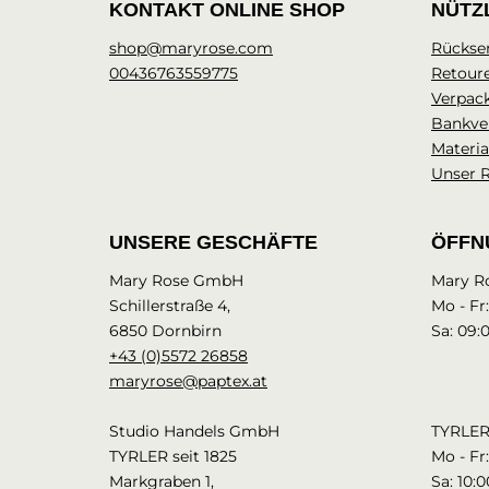
KONTAKT ONLINE SHOP
NÜTZ
shop@maryrose.com
Rückse
00436763559775
Retour
Verpac
Bankve
Materia
Unser 
UNSERE GESCHÄFTE
ÖFFN
Mary Rose GmbH
Mary R
Schillerstraße 4,
Mo - Fr
6850 Dornbirn
Sa: 09:
+43 (0)5572 26858
maryrose@paptex.at
Studio Handels GmbH
TYRLER 
TYRLER seit 1825
Mo - Fr:
Markgraben 1,
Sa: 10:0