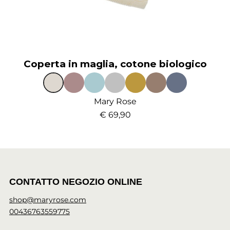
Coperta in maglia, cotone biologico
Mary Rose
€ 69,90
CONTATTO NEGOZIO ONLINE
shop@maryrose.com
00436763559775