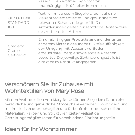
Fasern. Die Zertifizierung wird von
unabhängigen Prüfstellen kontrolliert.
Textilien mit diesem Siegel wurden auf eine
OEKO-TEX®
Vielzahl reglementierter und gesundheitlich
STANDARD
relevanter Schadstoffe geprüft. Die
100
Anforderungen gelten für sämtliche Bestandteile
des zertifizierten Artikels.
Ein unabhängiger Produktstandard, der unter
anderem Materialgesundheit, Kreislauffähigkeit,
Cradle to
den Umgang mit Wasser und Boden,
Cradle
erneuerbare Energie sowie soziale Kriterien
Certified®
bewertet. Die jeweilige Zertifizierungsstufe ist
direkt beim Produkt angegeben.
Verschönern Sie Ihr Zuhause mit
Wohntextilien von Mary Rose
Mit den Wohntextilien von Mary Rose können Sie jedem Raum eine
persönliche und gemütliche Atmosphäre verleihen. Ob modern und
minimalistisch oder behaglich und farbenfroh – unterschiedliche
Materialien, Farben und Strukturen bieten vielseitige
Gestaltungsmöglichkeiten für verschiedene Einrichtungsstile.
Ideen für Ihr Wohnzimmer