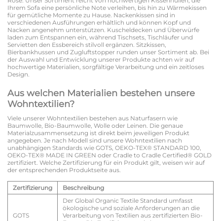
Rose. Unser Sortiment reicht von hochwertigen Kissenhüllen, die
Ihrem Sofa eine persönliche Note verleihen, bis hin zu Wärmekissen
für gemütliche Momente zu Hause. Nackenkissen sind in
verschiedenen Ausführungen erhältlich und können Kopf und
Nacken angenehm unterstützen. Kuscheldecken und Überwürfe
laden zum Entspannen ein, während Tischsets, Tischläufer und
Servietten den Essbereich stilvoll ergänzen. Sitzkissen,
Bierbankhussen und Zugluftstopper runden unser Sortiment ab. Bei
der Auswahl und Entwicklung unserer Produkte achten wir auf
hochwertige Materialien, sorgfältige Verarbeitung und ein zeitloses
Design.
Aus welchen Materialien bestehen unsere
Wohntextilien?
Viele unserer Wohntextilien bestehen aus Naturfasern wie
Baumwolle, Bio-Baumwolle, Wolle oder Leinen. Die genaue
Materialzusammensetzung ist direkt beim jeweiligen Produkt
angegeben. Je nach Modell sind unsere Wohntextilien nach
unabhängigen Standards wie GOTS, OEKO-TEX® STANDARD 100,
OEKO-TEX® MADE IN GREEN oder Cradle to Cradle Certified® GOLD
zertifiziert. Welche Zertifizierung für ein Produkt gilt, weisen wir auf
der entsprechenden Produktseite aus.
Zertifizierung
Beschreibung
Der Global Organic Textile Standard umfasst
ökologische und soziale Anforderungen an die
GOTS
Verarbeitung von Textilien aus zertifizierten Bio-