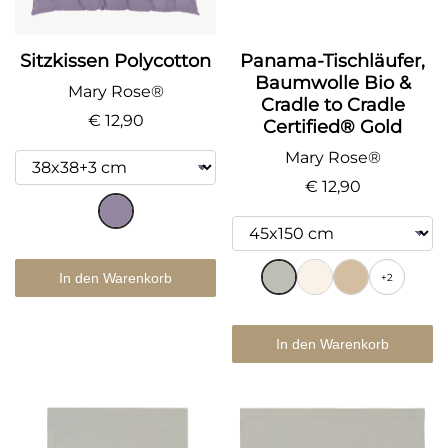
Sitzkissen Polycotton
Panama-Tischläufer,
Baumwolle Bio &
Mary Rose®
Cradle to Cradle
€ 12,90
Certified® Gold
Mary Rose®
€ 12,90
In den Warenkorb
+2
In den Warenkorb