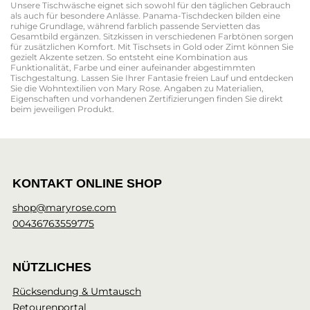
Unsere Tischwäsche eignet sich sowohl für den täglichen Gebrauch
als auch für besondere Anlässe. Panama-Tischdecken bilden eine
ruhige Grundlage, während farblich passende Servietten das
Gesamtbild ergänzen. Sitzkissen in verschiedenen Farbtönen sorgen
für zusätzlichen Komfort. Mit Tischsets in Gold oder Zimt können Sie
gezielt Akzente setzen. So entsteht eine Kombination aus
Funktionalität, Farbe und einer aufeinander abgestimmten
Tischgestaltung. Lassen Sie Ihrer Fantasie freien Lauf und entdecken
Sie die Wohntextilien von Mary Rose. Angaben zu Materialien,
Eigenschaften und vorhandenen Zertifizierungen finden Sie direkt
beim jeweiligen Produkt.
KONTAKT ONLINE SHOP
shop@maryrose.com
00436763559775
NÜTZLICHES
Rücksendung & Umtausch
Retourenportal