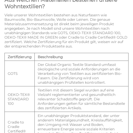
Aus welchen Materialien bestehen unsere
Wohntextilien?
Viele unserer Wohntextilien bestehen aus Naturfasern wie
Baumwolle, Bio-Baumwolle, Wolle oder Leinen. Die genaue
Materialzusammensetzung ist direkt beim jeweiligen Produkt
angegeben. Je nach Modell sind unsere Wohntextilien nach
unabhängigen Standards wie GOTS, OEKO-TEX® STANDARD 100,
OEKO-TEX® MADE IN GREEN oder Cradle to Cradle Certified® GOLD
zertifiziert. Welche Zertifizierung für ein Produkt gilt, weisen wir auf
der entsprechenden Produktseite aus.
Zertifizierung
Beschreibung
Der Global Organic Textile Standard umfasst
ökologische und soziale Anforderungen an die
GOTS
Verarbeitung von Textilien aus zertifizierten Bio-
Fasern. Die Zertifizierung wird von
unabhängigen Prüfstellen kontrolliert.
Textilien mit diesem Siegel wurden auf eine
OEKO-TEX®
Vielzahl reglementierter und gesundheitlich
STANDARD
relevanter Schadstoffe geprüft. Die
100
Anforderungen gelten für sämtliche Bestandteile
des zertifizierten Artikels.
Ein unabhängiger Produktstandard, der unter
anderem Materialgesundheit, Kreislauffähigkeit,
Cradle to
den Umgang mit Wasser und Boden,
Cradle
erneuerbare Energie sowie soziale Kriterien
Certified®