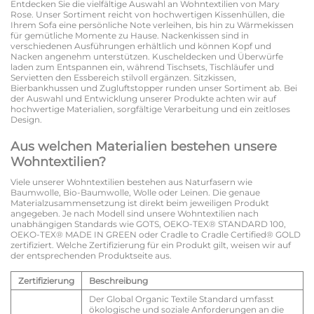
Entdecken Sie die vielfältige Auswahl an Wohntextilien von Mary
Rose. Unser Sortiment reicht von hochwertigen Kissenhüllen, die
Ihrem Sofa eine persönliche Note verleihen, bis hin zu Wärmekissen
für gemütliche Momente zu Hause. Nackenkissen sind in
verschiedenen Ausführungen erhältlich und können Kopf und
Nacken angenehm unterstützen. Kuscheldecken und Überwürfe
laden zum Entspannen ein, während Tischsets, Tischläufer und
Servietten den Essbereich stilvoll ergänzen. Sitzkissen,
Bierbankhussen und Zugluftstopper runden unser Sortiment ab. Bei
der Auswahl und Entwicklung unserer Produkte achten wir auf
hochwertige Materialien, sorgfältige Verarbeitung und ein zeitloses
Design.
Aus welchen Materialien bestehen unsere
Wohntextilien?
Viele unserer Wohntextilien bestehen aus Naturfasern wie
Baumwolle, Bio-Baumwolle, Wolle oder Leinen. Die genaue
Materialzusammensetzung ist direkt beim jeweiligen Produkt
angegeben. Je nach Modell sind unsere Wohntextilien nach
unabhängigen Standards wie GOTS, OEKO-TEX® STANDARD 100,
OEKO-TEX® MADE IN GREEN oder Cradle to Cradle Certified® GOLD
zertifiziert. Welche Zertifizierung für ein Produkt gilt, weisen wir auf
der entsprechenden Produktseite aus.
Zertifizierung
Beschreibung
Der Global Organic Textile Standard umfasst
ökologische und soziale Anforderungen an die