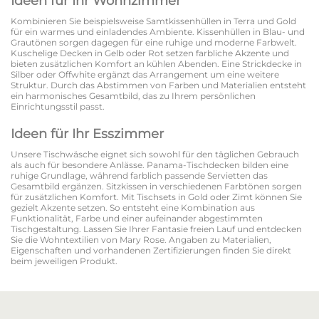
Ideen für Ihr Wohnzimmer
Kombinieren Sie beispielsweise Samtkissenhüllen in Terra und Gold
für ein warmes und einladendes Ambiente. Kissenhüllen in Blau- und
Grautönen sorgen dagegen für eine ruhige und moderne Farbwelt.
Kuschelige Decken in Gelb oder Rot setzen farbliche Akzente und
bieten zusätzlichen Komfort an kühlen Abenden. Eine Strickdecke in
Silber oder Offwhite ergänzt das Arrangement um eine weitere
Struktur. Durch das Abstimmen von Farben und Materialien entsteht
ein harmonisches Gesamtbild, das zu Ihrem persönlichen
Einrichtungsstil passt.
Ideen für Ihr Esszimmer
Unsere Tischwäsche eignet sich sowohl für den täglichen Gebrauch
als auch für besondere Anlässe. Panama-Tischdecken bilden eine
ruhige Grundlage, während farblich passende Servietten das
Gesamtbild ergänzen. Sitzkissen in verschiedenen Farbtönen sorgen
für zusätzlichen Komfort. Mit Tischsets in Gold oder Zimt können Sie
gezielt Akzente setzen. So entsteht eine Kombination aus
Funktionalität, Farbe und einer aufeinander abgestimmten
Tischgestaltung. Lassen Sie Ihrer Fantasie freien Lauf und entdecken
Sie die Wohntextilien von Mary Rose. Angaben zu Materialien,
Eigenschaften und vorhandenen Zertifizierungen finden Sie direkt
beim jeweiligen Produkt.