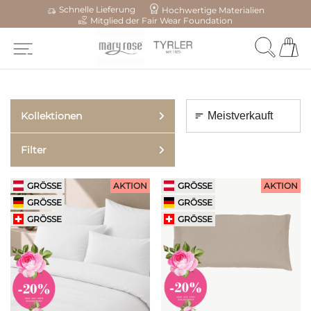
Schnelle Lieferung
Hochwertige Materialien
Mitglied der Fair Wear Foundation
Kollektionen
Filter
GRÖSSE
AKTION
GRÖSSE
AKTION
GRÖSSE
GRÖSSE
GRÖSSE
GRÖSSE