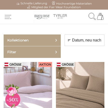
Schnelle Lieferung
Hochwertige Materialien
Mitglied der Fair Wear Foundation
Kollektionen
Filter
GRÖSSE
AKTION
GRÖSSE