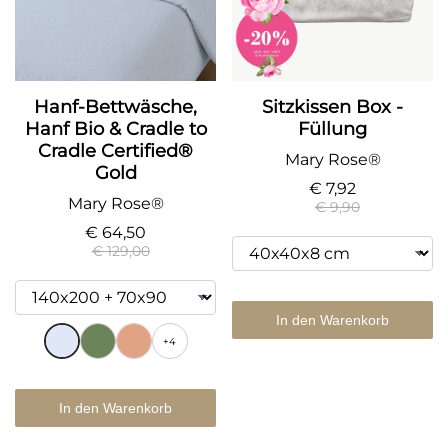
Hanf-Bettwäsche,
Sitzkissen Box -
Hanf Bio & Cradle to
Füllung
Cradle Certified®
Mary Rose®
Gold
€ 7,92
Mary Rose®
€ 9,90
€ 64,50
€ 129,00
In den Warenkorb
+4
In den Warenkorb