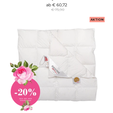
ab
€ 60,72
€ 75,90
AKTION