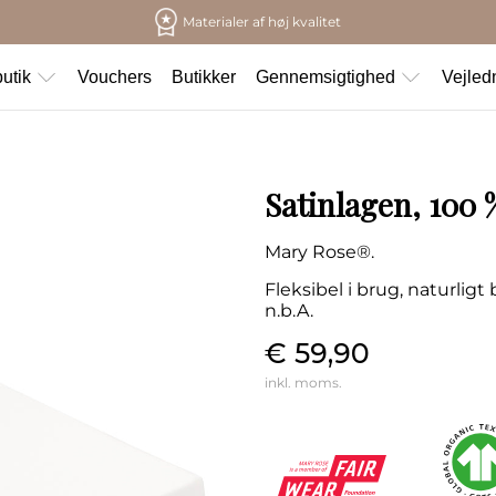
Materialer af høj kvalitet
utik
Vouchers
Butikker
Gennemsigtighed
Vejled
Satinlagen, 100
Mary Rose®.
Fleksibel i brug, naturlig
n.b.A.
€ 59,90
inkl. moms.