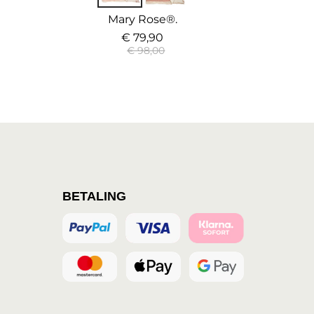
Mary Rose®.
€ 79,90
€ 98,00
BETALING