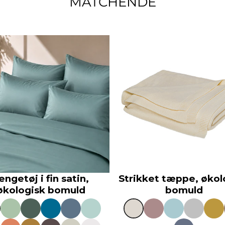
MATCHENDE
engetøj i fin satin,
Strikket tæppe, økol
økologisk bomuld
bomuld