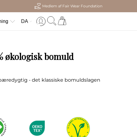
Medlem af Fair Wear Foundation
ning
DA
 % økologisk bomuld
t bæredygtig - det klassiske bomuldslagen