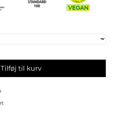
Tilføj til kurv
s
et