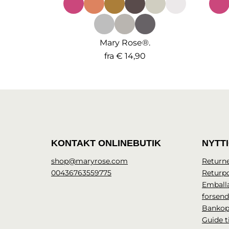
Mary Rose®.
fra
€ 14,90
KONTAKT ONLINEBUTIK
NYTT
shop@maryrose.com
Returne
00436763559775
Returpo
Emball
forsen
Bankop
Guide t