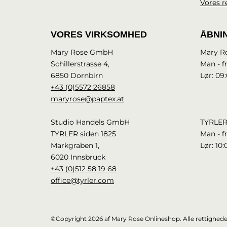
Vores r
VORES VIRKSOMHED
ÅBNI
Mary Rose GmbH
Mary R
Schillerstrasse 4,
Man - fr
6850 Dornbirn
Lør: 09:
+43 (0)5572 26858
maryrose@paptex.at
Studio Handels GmbH
TYRLER
TYRLER siden 1825
Man - fr
Markgraben 1,
Lør: 10:
6020 Innsbruck
+43 (0)512 58 19 68
office@tyrler.com
©Copyright 2026 af Mary Rose Onlineshop. Alle rettighede