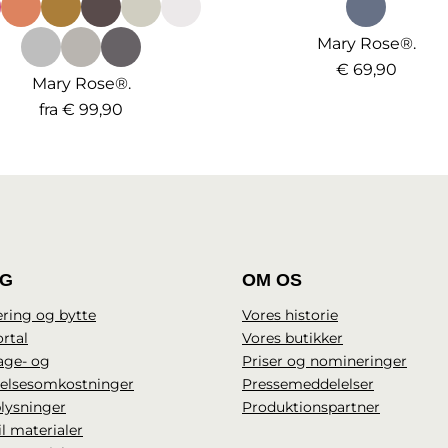
Mary Rose®.
€ 69,90
Mary Rose®.
fra
€ 99,90
IG
OM OS
ring og bytte
Vores historie
rtal
Vores butikker
age- og
Priser og nomineringer
delsesomkostninger
Pressemeddelelser
lysninger
Produktionspartner
il materialer