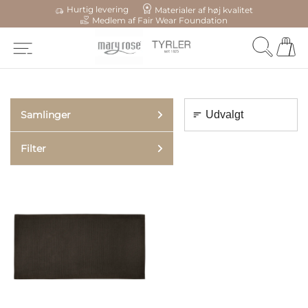
Hurtig levering
Materialer af høj kvalitet
Medlem af Fair Wear Foundation
Samlinger
Filter