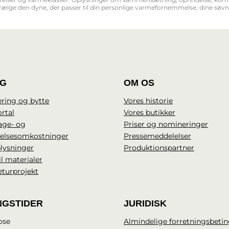
ælge den dyne, der passer til din personlige varmefornemmelse, dine søvnv
IG
OM OS
ring og bytte
Vores historie
rtal
Vores butikker
age- og
Priser og nomineringer
delsesomkostninger
Pressemeddelelser
lysninger
Produktionspartner
il materialer
eturprojekt
NGSTIDER
JURIDISK
ose
Almindelige forretningsbetin