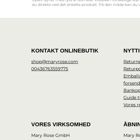
du direkte ved det enkelte produkt. På den måde kan du v
KONTAKT ONLINEBUTIK
NYTT
shop@maryrose.com
Returne
00436763559775
Returpo
Emball
forsen
Bankop
Guide t
Vores r
VORES VIRKSOMHED
ÅBNI
Mary Rose GmbH
Mary R