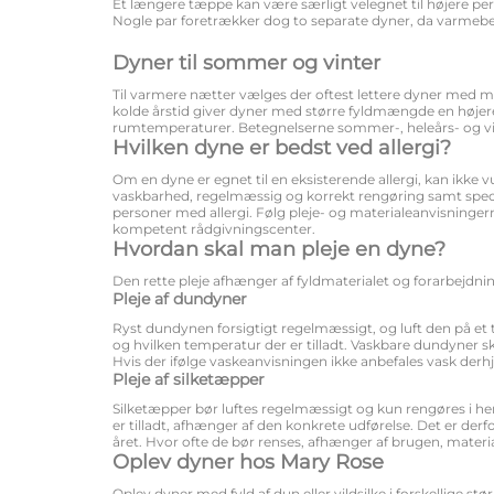
Et længere tæppe kan være særligt velegnet til højere pers
Nogle par foretrækker dog to separate dyner, da varmeb
Dyner til sommer og vinter
Til varmere nætter vælges der oftest lettere dyner med 
kolde årstid giver dyner med større fyldmængde en højer
rumtemperaturer. Betegnelserne sommer-, heleårs- og vi
Hvilken dyne er bedst ved allergi?
Om en dyne er egnet til en eksisterende allergi, kan ikke v
vaskbarhed, regelmæssig og korrekt rengøring samt speciell
personer med allergi. Følg pleje- og materialeanvisninger
kompetent rådgivningscenter.
Hvordan skal man pleje en dyne?
Den rette pleje afhænger af fyldmaterialet og forarbejdnin
Pleje af dundyner
Ryst dundynen forsigtigt regelmæssigt, og luft den på et 
og hvilken temperatur der er tilladt. Vaskbare dundyner 
Hvis der ifølge vaskeanvisningen ikke anbefales vask der
Pleje af silketæpper
Silketæpper bør luftes regelmæssigt og kun rengøres i he
er tilladt, afhænger af den konkrete udførelse. Det er d
året. Hvor ofte de bør renses, afhænger af brugen, materi
Oplev dyner hos Mary Rose
Oplev dyner med fyld af dun eller vildsilke i forskellige