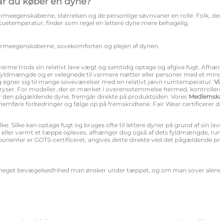
r du køber en dyne?
varmeegenskaberne, størrelsen og de personlige søvnvaner en rolle. Folk, de
stuetemperatur, finder som regel en lettere dyne mere behagelig.
varmeegenskaberne, sovekomforten og plejen af dynen.
 varme trods sin relativt lave vægt og samtidig optage og afgive fugt. Af
fyldmængde og er velegnede til varmere nætter eller personer med et mi
 egner sig til mange soveværelser med en relativt jævn rumtemperatur.
V
igt fryser. For modeller, der er mærket i overensstemmelse hermed, kontroll
r den pågældende dyne, fremgår direkte på produktsiden. Vores
Medlemska
nemføre forbedringer og følge op på fremskridtene. Fair Wear certificerer 
silke. Silke kan optage fugt og bruges ofte til lettere dyner på grund af sin 
øligt eller varmt et tæppe opleves, afhænger dog også af dets fyldmængde, 
nenter er GOTS-certificeret, angives dette direkte ved det pågældende pr
 meget bevægelsesfrihed man ønsker under tæppet, og om man sover alen