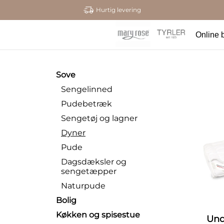
Hurtig levering
Online b
Sove
Sengelinned
Pudebetræk
Sengetøj og lagner
Dyner
Pude
Dagsdæksler og
sengetæpper
Naturpude
Bolig
Køkken og spisestue
Und