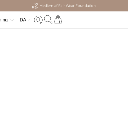
Medlem af Fair Wear Foundation
ning
DA