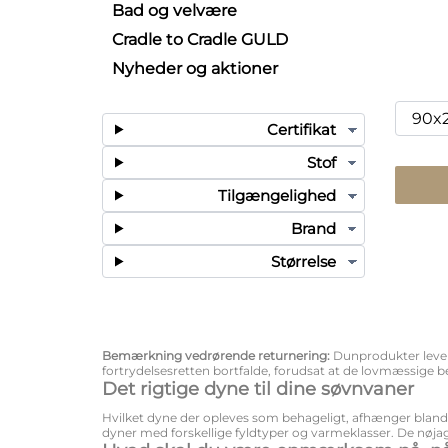
Bad og velvære
Cradle to Cradle GULD
Nyheder og aktioner
Certifikat
Stof
Tilgængelighed
Brand
Størrelse
Bemærkning vedrørende returnering:
Dunprodukter levere
fortrydelsesretten bortfalde, forudsat at de lovmæssige b
Det rigtige dyne til dine søvnvaner
Hvilket dyne der opleves som behageligt, afhænger blan
dyner med forskellige fyldtyper og varmeklasser. De nøjag