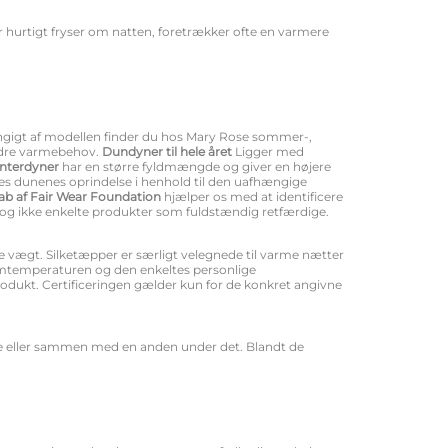
r hurtigt fryser om natten, foretrækker ofte en varmere
hængigt af modellen finder du hos Mary Rose sommer-,
ndre varmebehov.
Dundyner til hele året
Ligger med
interdyner
har en større fyldmængde og giver en højere
eres dunenes oprindelse i henhold til den uafhængige
b af Fair Wear Foundation
hjælper os med at identificere
dog ikke enkelte produkter som fuldstændig retfærdige.
lave vægt. Silketæpper er særligt velegnede til varme nætter
rumtemperaturen og den enkeltes personlige
odukt. Certificeringen gælder kun for de konkret angivne
e eller sammen med en anden under det. Blandt de