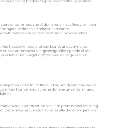
personer giver et bredere tæppe mere fælles liggeplads.
ære en sommerdyne af dun eller en let silkedyne. I den
 længere periode ved relativt konstante
 varmefornemmelse og temperaturen i soveværelset.
ring. Ved husstøvmideallergi kan blandt andet dynenes
r ikke automatisk allergivenlige eller egnede til alle
 problemer bør valget drøftes med en læge eller et
 Se plejemærkaten for at finde ud af, om dynen må vaskes,
ekugler kan hjælpe med at løsne dunene under tørringen.
dukter.
l maskinvask eller tørretumbler. Om professionel rensning
t. Det er ikke nødvendigt at rense alle dyner en gang om
fortegenskaber, pleje og gældende certificeringer finder