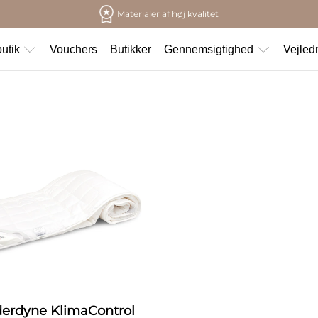
Materialer af høj kvalitet
utik
Vouchers
Butikker
Gennemsigtighed
Vejled
erdyne KlimaControl