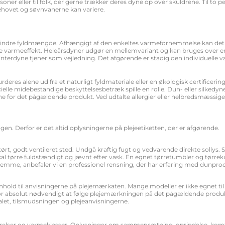
oner eller til folk, der gerne trækker deres dyne op over skuldrene. Til to 
ehovet og søvnvanerne kan variere.
mindre fyldmængde. Afhængigt af den enkeltes varmefornemmelse kan det v
e varmeeffekt. Heleårsdyner udgør en mellemvariant og kan bruges over en
nterdyne tjener som vejledning. Det afgørende er stadig den individuelle
urderes alene ud fra et naturligt fyldmateriale eller en økologisk certifice
e midebestandige beskyttelsesbetræk spille en rolle. Dun- eller silkedyner e
ne for det pågældende produkt. Ved udtalte allergier eller helbredsmæssige
gen. Derfor er det altid oplysningerne på plejeetiketten, der er afgørende.
tørt, godt ventileret sted. Undgå kraftig fugt og vedvarende direkte sollys.
skal tørre fuldstændigt og jævnt efter vask. En egnet tørretumbler og tørr
hjemme, anbefaler vi en professionel rensning, der har erfaring med dunpro
nhold til anvisningerne på plejemærkaten. Mange modeller er ikke egnet ti
erfor absolut nødvendigt at følge plejemærkningen på det pågældende produk
alet, tilsmudsningen og plejeanvisningerne.
 størrelser og varmeklasser. Oplysninger om sammensætning, oprindelse, kom