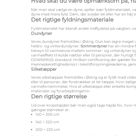
Hvad skal du være opmærksom på, nå
Når man skal vælge en dyne, spiller især fyldmaterialet, 
dyne med mere fyld. Dem, der sveder let eller har en høj 
Det rigtige fyldningsmateriale
Fyldmaterialet har blandt andet indflydelse på vægten, 
Dundyner
Vores dundyner fremstilles i Østrig. Dun kan lagre meget
helårs- og vinterdundyner:
Sommerdyner
har en mindre 
hensyn til varmeevne mellem sommer- og vinterdyner og
varmeeffekt til kolde nætter eller til personer, der hurt
DOWNPASS-standard. Hvilken certificering der gælder fo
menneskerettighedsrisici i tekstilforsyningskæderne, gen
Silketæpper
Vores silketæpper fremstilles i Østrig og er fyldt med vild
eller til personer, der foretrækker et let tæppe. Hvor k
varmefornemmelse. Hvis et silketæppe eller enkelte kompo
materialer og forarbejdningstrin.
Den rigtige størrelse
Ud over kropshøjden bør man også tage højde for, hvor
gængse størrelser er:
140 × 200 cm
140 × 220 cm
200 × 220 cm