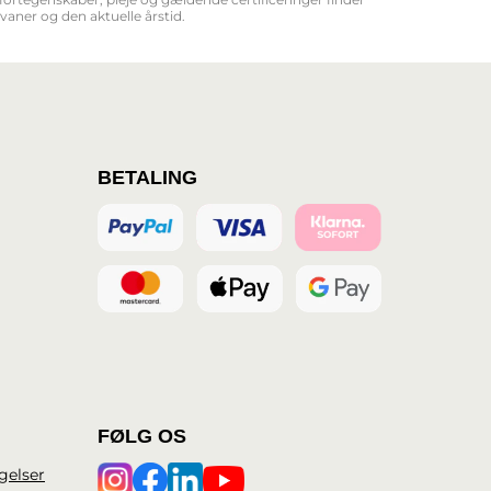
aner og den aktuelle årstid.
BETALING
FØLG OS
gelser