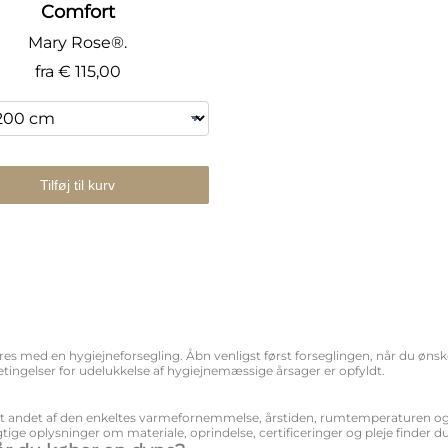
Comfort
Mary Rose®.
fra
€ 115,00
Tilføj til kurv
s med en hygiejneforsegling. Åbn venligst først forseglingen, når du ønske
etingelser for udelukkelse af hygiejnemæssige årsager er opfyldt.
dt andet af den enkeltes varmefornemmelse, årstiden, rumtemperaturen og 
tige oplysninger om materiale, oprindelse, certificeringer og pleje finder