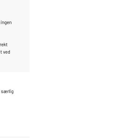
 ingen
rekt
et ved
 særlig