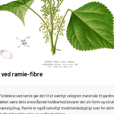
 ved ramie-fibre
Fordelene ved ramie gør det til et særligt velegnet materiale til gardine
Takket være dets enestående holdbarhed bevarer det sin form og struk
mæssig brug. Ramie er også naturligt modstandsdygtigt over for ski