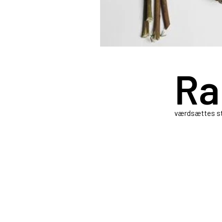
Ra
værdsættes sta