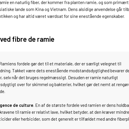
amie
en naturlig fiber, der kommer fra planten ramie, og som primær
siatiske lande som Kina og Vietnam. Dens alsidige anvendelse går tilb
ntikken og har altid været værdsat for sine enestående egenskaber.
 ved fibre de ramie
Ramiens fordele gør det til et materiale, der er særligt velegnet til
ridning. Takket være dets enestående modstandsdygtighed bevarer de
r, selv når det bruges regelmæssigt. Desuden er ramie naturligt
ygtigt over for skimmel og bakterier, hvilket gør det nemt at rengør
de.
igence de culture
. En af de største fordele ved ramien er dens holdb
ravene til ramie er relativt lave, hvilket betyder, at den kræver mindr
icider eller herbicider, som det generelt er tilfældet med andre fiberpl