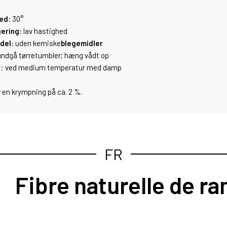
ed:
30°
ering:
lav hastighed
del:
uden kemiske
blegemidler
undgå tørretumbler; hæng vådt op
g
: ved medium temperatur med damp
 en krympning på ca. 2 %.
FR
re naturelle de ra