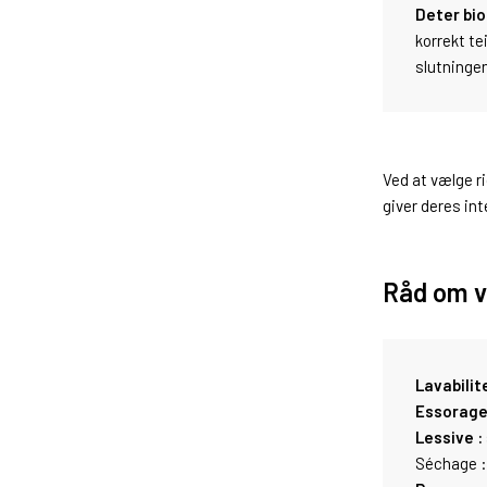
Det
er bi
korrekt te
slutningen
Ved at vælge r
giver deres int
Råd om v
Lavabilite
Essorage
Lessive :
Séchage : 