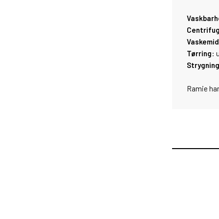
Vaskbarh
Centrifug
Vaskemid
Tørring
: 
Strygnin
Ramie har
Fib