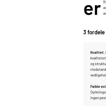
er
R
a
a
3 fordele
Kvalitet.
kvalitets
og struktu
modstandsd
vedligehol
Faible ex
Dyrkningsk
ingen pest