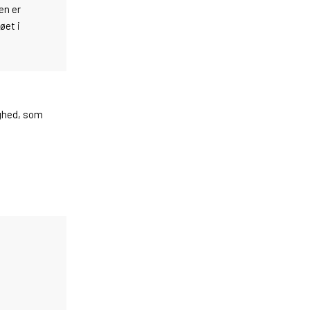
en er
øet i
ighed, som