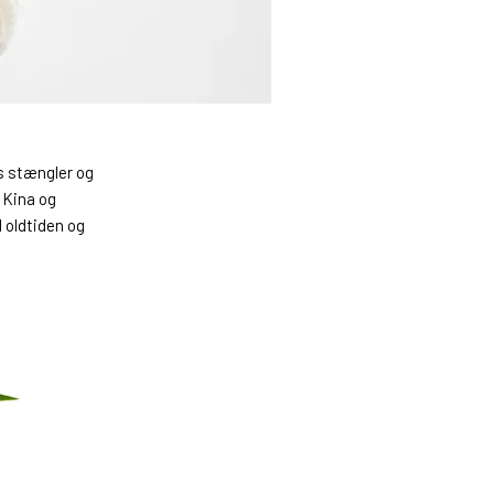
ns stængler og
 Kina og
l oldtiden og