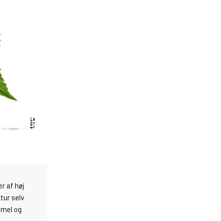
r af høj
tur selv
mmel og