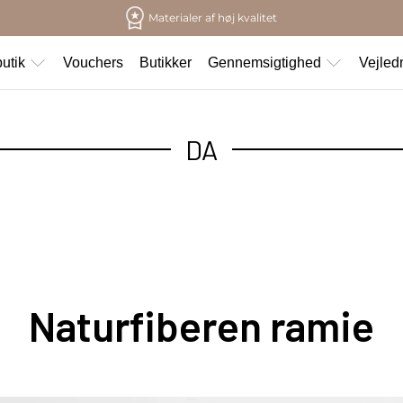
Materialer af høj kvalitet
utik
Vouchers
Butikker
Gennemsigtighed
Vejled
DA
Naturfiberen ramie