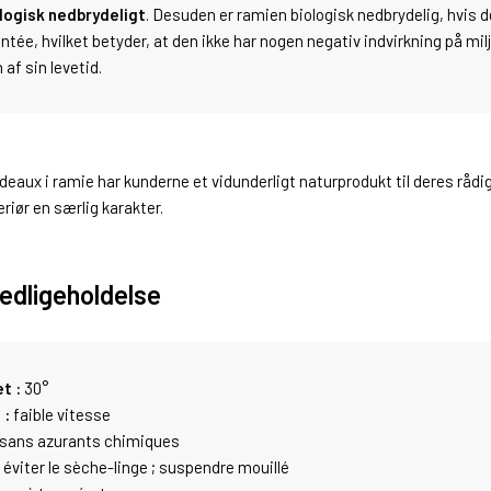
ologisk nedbrydeligt
. Desuden er ramien biologisk nedbrydelig, hvis d
intée, hvilket betyder, at den ikke har nogen negativ indvirkning på milj
 af sin levetid.
ideaux i ramie har kunderne et vidunderligt naturprodukt til deres råd
eriør en særlig karakter.
edligeholdelse
t :
30°
 :
faible vitesse
sans azurants chimiques
éviter le sèche-linge ; suspendre mouillé