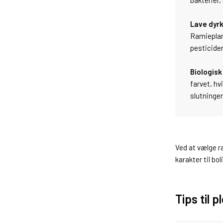
bakterier,
Lave dyr
Ramieplan
pesticider
Biologisk
farvet, hv
slutningen
Ved at vælge r
karakter til bol
Tips til p