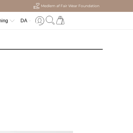
Medlem af Fair Wear Foundation
ning
DA