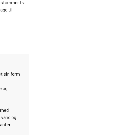
t stammer fra
age til
t sin form
e og
arhed.
e vand og
anter.