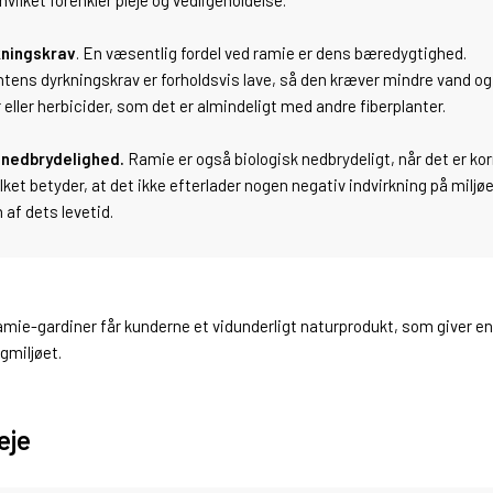
 hvilket forenkler pleje og vedligeholdelse.
kningskrav
. En væsentlig fordel ved ramie er dens bæredygtighed.
tens dyrkningskrav er forholdsvis lave, så den kræver mindre vand og
 eller herbicider, som det er almindeligt med andre fiberplanter.
 nedbrydelighed.
Ramie er også biologisk nedbrydeligt, når det er kor
ilket betyder, at det ikke efterlader nogen negativ indvirkning på miljø
 af dets levetid.
amie-gardiner får kunderne et vidunderligt naturprodukt, som giver en
igmiljøet.
leje