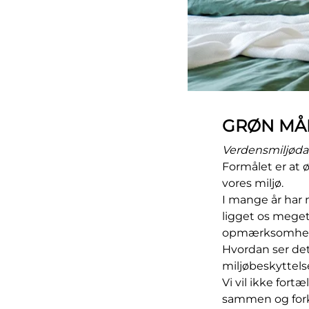
GRØN MÅ
Verdensmiljød
Formålet er at
vores miljø.
I mange år har 
ligget os meget 
opmærksomhe
Hvordan ser de
miljøbeskyttelse
Vi vil ikke for
sammen og forkl