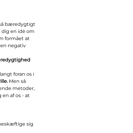
e så bæredygtigt
e dig en idé om
am formået at
en negativ
bæredygtighed
angt foran os i
lle.
Men så
rende metoder,
 en af os - at
beskæftige sig