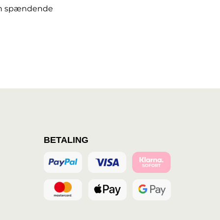
g en spændende
BETALING