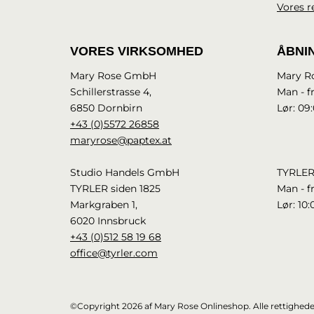
Vores r
VORES VIRKSOMHED
ÅBNI
Mary Rose GmbH
Mary R
Schillerstrasse 4,
Man - fr
6850 Dornbirn
Lør: 09:
+43 (0)5572 26858
maryrose@paptex.at
Studio Handels GmbH
TYRLER
TYRLER siden 1825
Man - fr
Markgraben 1,
Lør: 10:
6020 Innsbruck
+43 (0)512 58 19 68
office@tyrler.com
©Copyright 2026 af Mary Rose Onlineshop. Alle rettighede