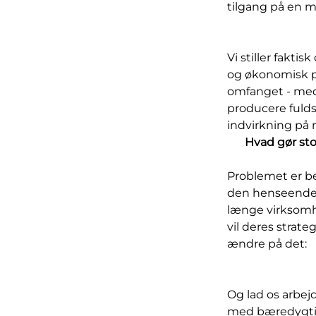
tilgang på en 
Vi stiller fakti
og økonomisk på
omfanget - med 
producere fuld
indvirkning på m
Hvad gør sto
Problemet er be
den henseende. P
længe virksomh
vil deres strateg
ændre på det:
Og lad os arbej
med bæredygtigh