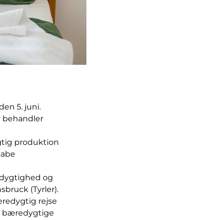
den 5. juni.
i behandler
ygtig produktion
skabe
edygtighed og
sbruck (Tyrler).
æredygtig rejse
e, bæredygtige