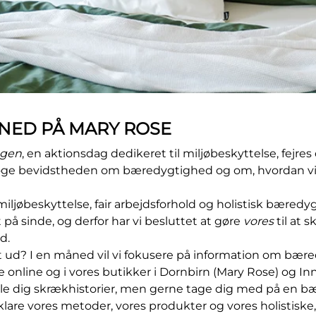
NED PÅ MARY ROSE
agen
, en aktionsdag dedikeret til miljøbeskyttelse, fejres 
 øge bevidstheden om bæredygtighed og om, hvordan v
miljøbeskyttelse, fair arbejdsforhold og holistisk bæred
på sinde, og derfor har vi besluttet at gøre
vores
til at 
d.
t ud?
I en måned vil vi fokusere på information om bær
 online og i vores butikker i Dornbirn (Mary Rose) og Inn
tælle dig skrækhistorier, men gerne tage dig med på en b
are vores metoder, vores produkter og vores holistisk