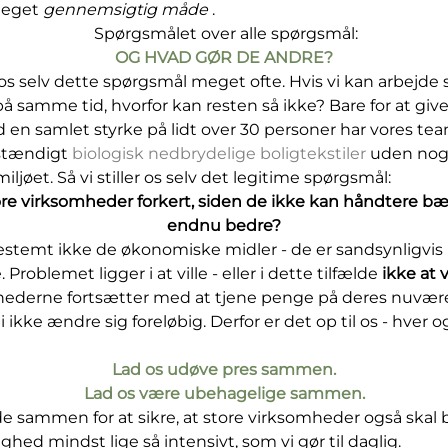
meget
gennemsigtig måde
.
Spørgsmålet over alle spørgsmål:
OG HVAD GØR DE ANDRE?
sk os selv dette spørgsmål meget ofte. Hvis vi kan arbejd
 samme tid, hvorfor kan resten så ikke? Bare for at giv
en samlet styrke på lidt over 30 personer har vores te
stændigt
biologisk nedbrydelige boligtekstiler
uden nog
iljøet. Så vi stiller os selv det legitime spørgsmål:
re virksomheder forkert, siden de ikke kan håndtere 
endnu bedre?
stemt ikke de økonomiske midler - de er sandsynligvis l
roblemet ligger i at ville - eller i dette tilfælde
ikke at vi
ederne fortsætter med at tjene penge på deres nuvæ
i ikke ændre sig foreløbig. Derfor er det op til os - hver og
Lad os udøve pres sammen.
Lad os være ubehagelige sammen.
de sammen for at sikre, at store virksomheder også skal 
ed mindst lige så intensivt, som vi gør til daglig.