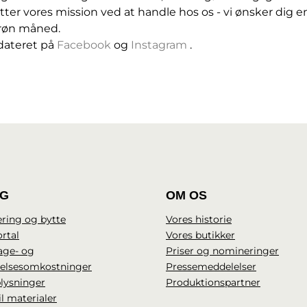
tøtter vores mission ved at handle hos os - vi ønsker di
grøn måned.
dateret på
Facebook
og
Instagram
.
IG
OM OS
ring og bytte
Vores historie
rtal
Vores butikker
age- og
Priser og nomineringer
delsesomkostninger
Pressemeddelelser
lysninger
Produktionspartner
il materialer