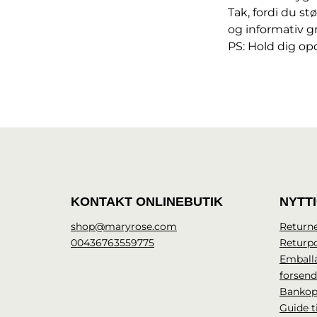
Tak, fordi du s
og informativ 
PS: Hold dig op
KONTAKT ONLINEBUTIK
NYTT
shop@maryrose.com
Returne
00436763559775
Returpo
Emball
forsen
Bankop
Guide t