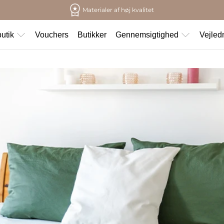
Materialer af høj kvalitet
utik
Vouchers
Butikker
Gennemsigtighed
Vejled