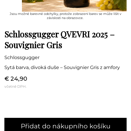
Jsou možné barevné odchylky, protože zobrazení barev se může lišit v
závislosti na obrazovce.
Schlossgugger QVEVRI 2025 –
Souvignier Gris
Schlossgugger
Sytá barva, divoká duše – Souvignier Gris z amfory
€ 24,90
včetně DPH.
Přidat do nákupního košíku