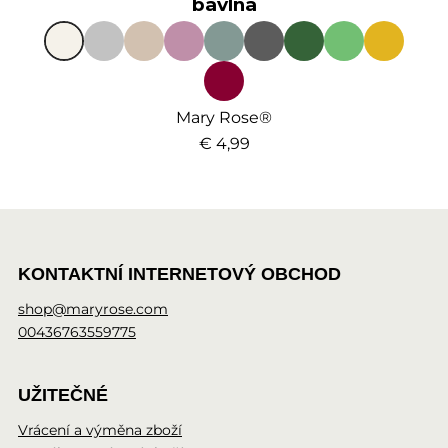
bavlna
Mary Rose®
€ 4,99
KONTAKTNÍ INTERNETOVÝ OBCHOD
shop@maryrose.com
00436763559775
UŽITEČNÉ
Vrácení a výměna zboží