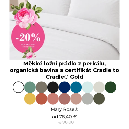
Měkké ložní prádlo z perkálu,
organická bavlna a certifikát Cradle to
Cradle® Gold
Mary Rose®
od
78,40 €
€ 98,00