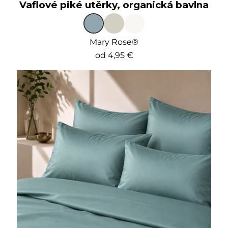
Vaflové piké utěrky, organická bavlna
Mary Rose®
od
4,95 €