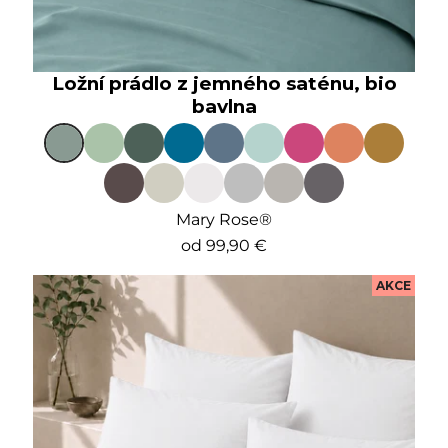
Ložní prádlo z jemného saténu, bio
bavlna
Mary Rose®
od
99,90 €
AKCE