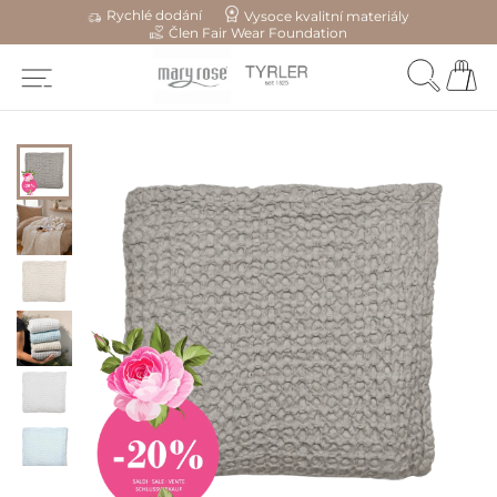
Rychlé dodání
Vysoce kvalitní materiály
Člen Fair Wear Foundation