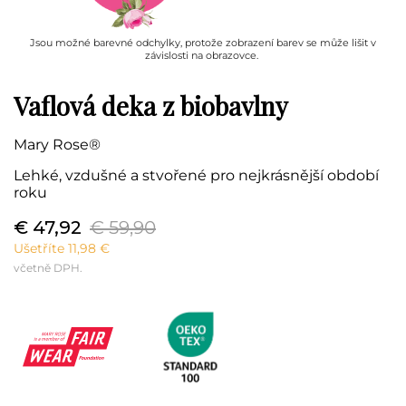
Jsou možné barevné odchylky, protože zobrazení barev se může lišit v
závislosti na obrazovce.
Vaflová deka z biobavlny
Mary Rose®
Lehké, vzdušné a stvořené pro nejkrásnější období
roku
€ 47,92
€ 59,90
Ušetříte 11,98 €
včetně DPH.