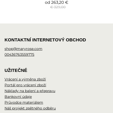
od
263,20 €
€ 329,00
KONTAKTNÍ INTERNETOVÝ OBCHOD
shop@maryrose.com
00436763559775
UŽITEČNÉ
Vrácení a výměna zboží
Portál pro vrácení zboží
Náklady na balení a přepravu
Bankovní údaje
Průvodce materiálem
Náš projekt zpětného odběru