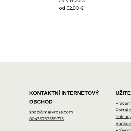
Mary Rose®
od
62,90 €
KONTAKTNÍ INTERNETOVÝ
UŽIT
OBCHOD
Vrácení
Portál 
shop@maryrose.com
Náklady
00436763559775
Bankov
Průvod