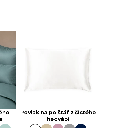
ného
Povlak na polštář z čistého
a
hedvábí