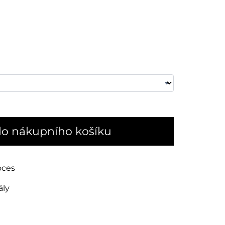
do nákupního košíku
oces
ály