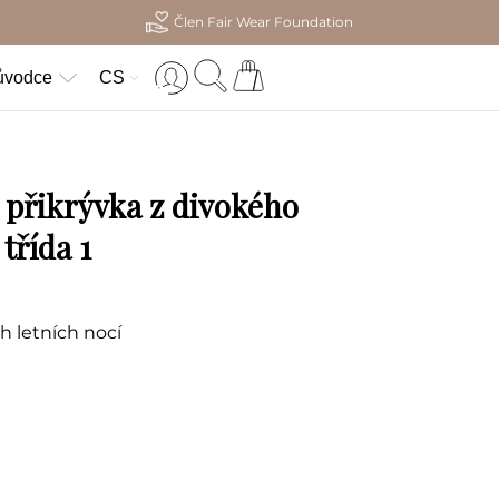
Člen Fair Wear Foundation
ůvodce
CS
 přikrývka z divokého
třída 1
h letních nocí