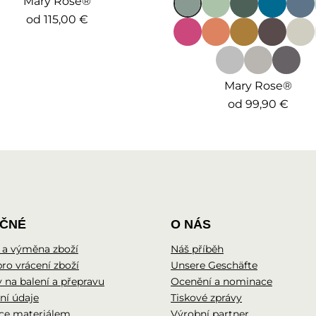
Mary Rose®
od
115,00 €
Mary Rose®
od
99,90 €
EČNÉ
O NÁS
 a výměna zboží
Náš příběh
pro vrácení zboží
Unsere Geschäfte
 na balení a přepravu
Ocenění a nominace
ní údaje
Tiskové zprávy
ce materiálem
Výrobní partner