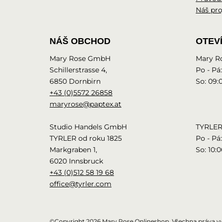
Náš pro
NÁŠ OBCHOD
OTEV
Mary Rose GmbH
Mary R
Schillerstrasse 4,
Po - Pá:
6850 Dornbirn
So: 09:0
+43 (0)5572 26858
maryrose@paptex.at
Studio Handels GmbH
TYRLER
TYRLER od roku 1825
Po - Pá:
Markgraben 1,
So: 10:0
6020 Innsbruck
+43 (0)512 58 19 68
office@tyrler.com
©Copyright 2026 Mary Rose Onlineshop. Všechna práva v