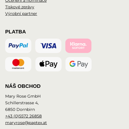
Ocenění a nominace
Tiskové zprávy
Výrobní partner
PLATBA
NÁŠ OBCHOD
Mary Rose GmbH
Schillerstrasse 4,
6850 Dornbirn
+43 (0)5572 26858
maryrose@paptex.at