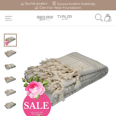
Rychlé dodání
Vysoce kvalitní materiály
Člen Fair Wear Foundation