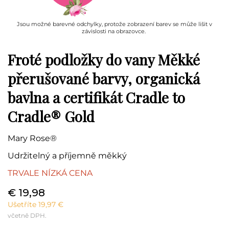
Jsou možné barevné odchylky, protože zobrazení barev se může lišit v
závislosti na obrazovce.
Froté podložky do vany Měkké
přerušované barvy, organická
bavlna a certifikát Cradle to
Cradle® Gold
Mary Rose®
Udržitelný a příjemně měkký
TRVALE NÍZKÁ CENA
€ 19,98
Ušetříte 19,97 €
včetně DPH.