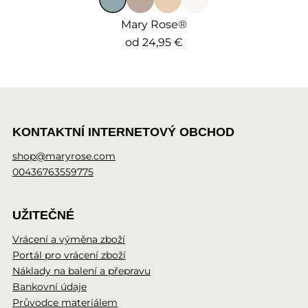
Mary Rose®
od
24,95 €
KONTAKTNÍ INTERNETOVÝ OBCHOD
shop@maryrose.com
00436763559775
UŽITEČNÉ
Vrácení a výměna zboží
Portál pro vrácení zboží
Náklady na balení a přepravu
Bankovní údaje
Průvodce materiálem