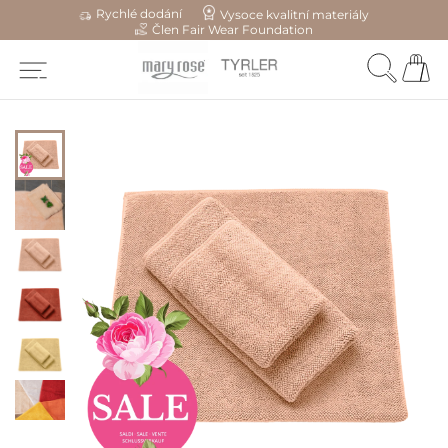
Rychlé dodání
Vysoce kvalitní materiály
Člen Fair Wear Foundation