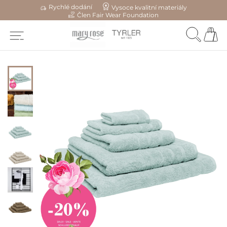
Rychlé dodání
Vysoce kvalitní materiály
Člen Fair Wear Foundation