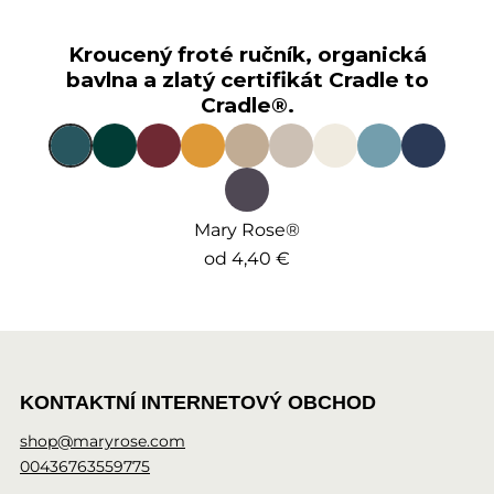
Kroucený froté ručník, organická
bavlna a zlatý certifikát Cradle to
Cradle®.
Mary Rose®
od
4,40 €
KONTAKTNÍ INTERNETOVÝ OBCHOD
shop@maryrose.com
00436763559775