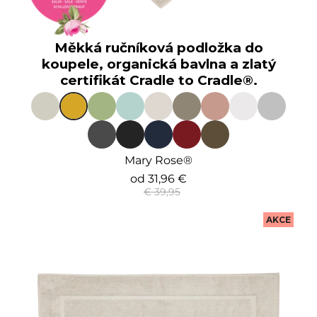
Měkká ručníková podložka do
koupele, organická bavlna a zlatý
certifikát Cradle to Cradle®.
Mary Rose®
od
31,96 €
€ 39,95
AKCE