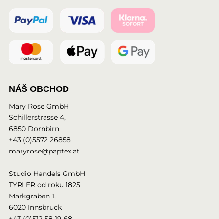
NÁŠ OBCHOD
Mary Rose GmbH
Schillerstrasse 4,
6850 Dornbirn
+43 (0)5572 26858
maryrose@paptex.at
Studio Handels GmbH
TYRLER od roku 1825
Markgraben 1,
6020 Innsbruck
+43 (0)512 58 19 68